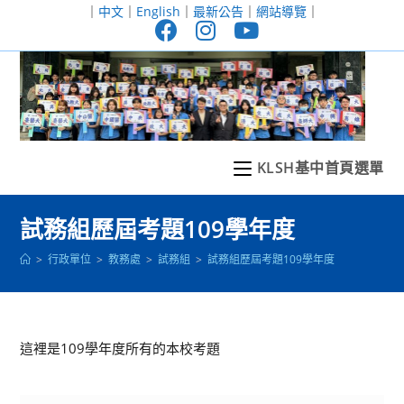
跳
｜
中文
｜
English
｜
最新公告
｜
網站導覽
｜
轉
至
主
要
內
容
KLSH基中首頁選單
試務組歷屆考題109學年度
>
行政單位
>
教務處
>
試務組
>
試務組歷屆考題109學年度
這裡是109學年度所有的本校考題