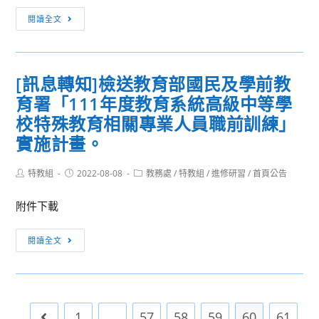
程，
[訊
中
大
本
閱讀全文
息
學
師
研
轉
課
去
討
知]
程
旅
會
[訊息轉知]檢送教育部國民及學前教
檢
藝
行-
內
育署「111年度教育系統高級中等學
送
術
漫
容
教
生
校特殊教育相關專業人員職前訓練」
步
如
育
活
六
附
實施計畫。
部
學
座
件，
普
科
絕
請
Post
Post
Post
特教組
2022-08-08
教務處
/
特教組
/
進修研習
/
首頁公告
author:
published:
category:
通
中
美
本
高
心
的
附件下載
校
級
全
義
相
[訊
中
國
大
關
閱讀全文
息
學
教
利
課
轉
課
師
藝
程
知]
程
研
術
教
檢
藝
習
小
師
1
...
57
58
59
60
61
Go to the previous page