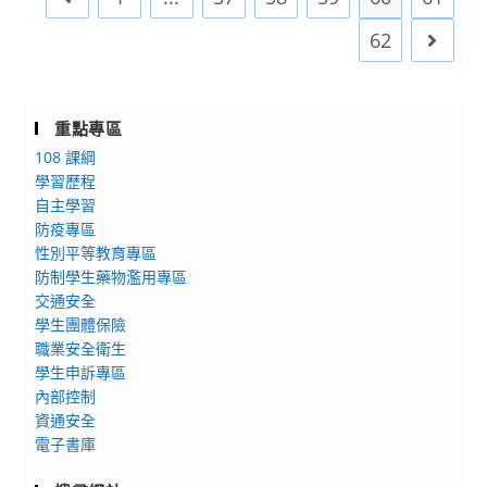
送
術
「景
鎮」
或
教
生
觀
實
行
62
Go to 
育
活
社
體、
政
部
學
會‧
線
人
國
科
當
上
員
重點專區
民
中
代
同
參
108 課綱
及
心
影
步
與。
學習歷程
學
種
像
授
自主學習
前
子
思
課
防疫專區
教
暨
維：
課
性別平等教育專區
育
全
影
程
防制學生藥物濫用專區
署
國
像
招
交通安全
「111
教
教
生
學生團體保險
年
師
學
海
職業安全衛生
度
研
力
學生申訴專區
報
教
內部控制
習
工
1
資通安全
育
「手
作
份。
電子書庫
系
把
坊」
統
手
實