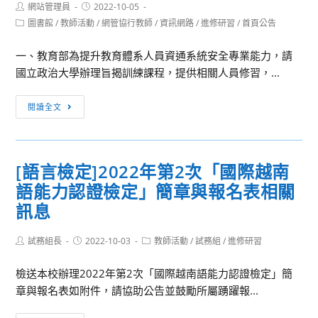
Post
Post
網站管理員
2022-10-05
author:
published:
Post
圖書館
/
教師活動
/
網管協行教師
/
資訊網路
/
進修研習
/
首頁公告
category:
一、教育部為提升教育體系人員資通系統安全專業能力，請
國立政治大學辦理旨揭訓練課程，提供相關人員修習，...
[資
閱讀全文
安
研
習]
[語言檢定]2022年第2次「國際越南
111
語能力認證檢定」簡章與報名表相關
年
教
訊息
育
體
Post
Post
Post
試務組長
2022-10-03
教師活動
/
試務組
/
進修研習
author:
published:
category:
系
檢送本校辦理2022年第2次「國際越南語能力認證檢定」簡
資
章與報名表如附件，請協助公告並鼓勵所屬踴躍報...
安
專