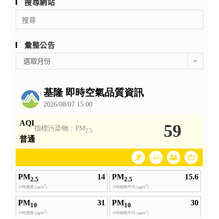
搜尋網站
高
教
施
Search
級
你
計
for:
中
玩
畫
等
京
乙
彙整公告
學
劇-
份。
彙
選取月份
校
課
整
特
程
公
殊
設
告
教
計
育
工
相
作
關
坊」
專
實
業
施
人
計
員
劃
職
乙
前
份。
訓