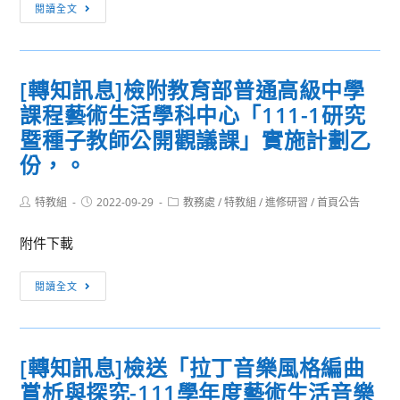
[語
業
閱讀全文
言
課
檢
程
定]2022
訓
[轉知訊息]檢附教育部普通高級中學
年
練
課程藝術生活學科中心「111-1研究
第
第
2
暨種子教師公開觀議課」實施計劃乙
3
次
梯
份，。
「國
次
際
說
Post
Post
Post
特教組
2022-09-29
教務處
/
特教組
/
進修研習
/
首頁公告
author:
published:
category:
越
明
南
附件下載
語
[轉
能
閱讀全文
知
力
訊
認
息]
證
[轉知訊息]檢送「拉丁音樂風格編曲
檢
檢
賞析與探究-111學年度藝術生活音樂
附
定」