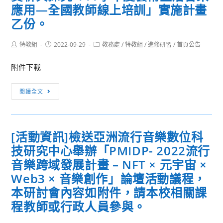
教
簡
應用—全國教師線上培訓」實施計畫
育
章
乙份。
部
與
普
報
Post
Post
Post
特教組
2022-09-29
教務處
/
特教組
/
進修研習
/
首頁公告
author:
published:
category:
通
名
高
表
附件下載
級
相
[轉
中
關
閱讀全文
知
學
訊
訊
課
息
息]
程
[活動資訊]檢送亞洲流行音樂數位科
檢
藝
技研究中心舉辦「PMIDP- 2022流行
送
術
「拉
生
音樂跨域發展計畫 – NFT × 元宇宙 ×
丁
活
Web3 × 音樂創作」論壇活動議程，
音
學
本研討會內容如附件，請本校相關課
樂
科
程教師或行政人員參與。
風
中
格
心