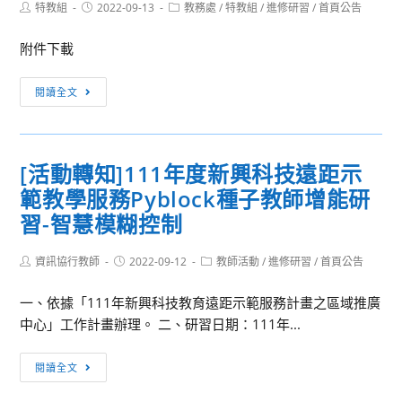
Post
Post
Post
特教組
2022-09-13
教務處
/
特教組
/
進修研習
/
首頁公告
編
「111-
author:
published:
category:
曲
1
附件下載
賞
研
析
究
[活
閱讀全文
與
暨
動
探
種
資
究-111
子
訊]
學
[活動轉知]111年度新興科技遠距示
教
檢
年
師
範教學服務Pyblock種子教師增能研
送
度
公
亞
習-智慧模糊控制
藝
開
洲
術
觀
流
Post
Post
Post
資訊協行教師
2022-09-12
教師活動
/
進修研習
/
首頁公告
生
author:
議
published:
category:
行
活
課」
一、依據「111年新興科技教育遠距示範服務計畫之區域推廣
音
音
實
中心」工作計畫辦理。 二、研習日期：111年...
樂
樂
施
數
應
計
[活
位
閱讀全文
用
劃
動
科