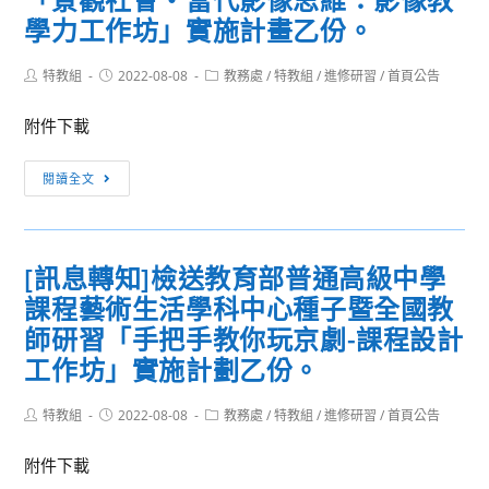
教
校
–
學力工作坊」實施計畫乙份。
師
辦
NFT
增
理
×
Post
Post
Post
特教組
2022-08-08
教務處
/
特教組
/
進修研習
/
首頁公告
能
author:
published:
category:
「西
元
研
方
宇
附件下載
習-
古
宙
智
[訊
典
×
閱讀全文
慧
息
藝
Web3
模
轉
術
×
糊
知]
市
音
[訊息轉知]檢送教育部普通高級中學
控
檢
場
樂
課程藝術生活學科中心種子暨全國教
制
送
經
創
教
濟
師研習「手把手教你玩京劇-課程設計
作」
育
學」
論
工作坊」實施計劃乙份。
部
及
壇
普
「跟
活
Post
Post
Post
特教組
2022-08-08
教務處
/
特教組
/
進修研習
/
首頁公告
author:
published:
category:
通
著
動
高
藝
議
附件下載
級
術