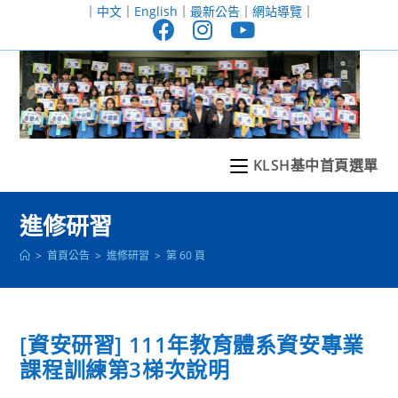
跳
｜
中文
｜
English
｜
最新公告
｜
網站導覽
｜
轉
至
主
要
內
容
KLSH基中首頁選單
進修研習
>
首頁公告
>
進修研習
>
第 60 頁
[資安研習] 111年教育體系資安專業
課程訓練第3梯次說明