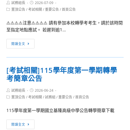
Post
Post
試務組長
2026-07-09
author:
published:
Post
置頂公告
/
考試相關
/
重要公告
/
首頁公告
category:
⚠️⚠️⚠️⚠️注意⚠️⚠️⚠️⚠️ 請有參加本校轉學考考生，請於該時間
至指定地點應試。 若遲到逾1...
【轉
閱讀全文
學
考
訊
[考試相關]115學年度第一學期轉學
息】
考簡章公告
115
學
Post
Post
試務組長
年
2026-06-24
author:
published:
Post
置頂公告
/
考試相關
/
試務組
/
重要公告
/
首頁公告
度
category:
第
115學年度第一學期國立基隆高級中學公告轉學簡章下載
一
學
[考
閱讀全文
期
試