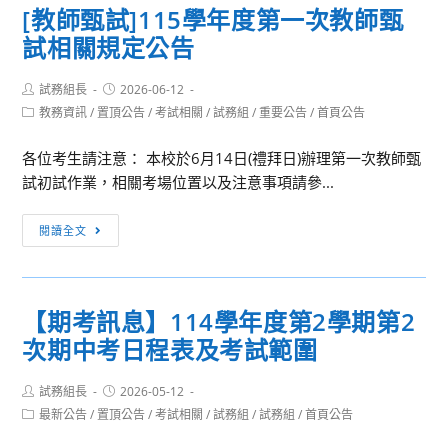
一
及
[教師甄試]115學年度第一次教師甄
國
次
序
試相關規定公告
立
教
號
基
師
時
Post
Post
試務組長
隆
2026-06-12
甄
間
author:
published:
Post
教務資訊
/
置頂公告
/
考試相關
/
試務組
/
重要公告
/
首頁公告
高
選
流
category:
級
試
程
各位考生請注意： 本校於6月14日(禮拜日)辦理第一次教師甄
中
教
試初試作業，相關考場位置以及注意事項請參...
學
試
115
題
[教
閱讀全文
學
及
師
年
注
甄
度
意
試]115
第
事
【期考訊息】114學年度第2學期第2
學
1
項
次期中考日程表及考試範圍
年
次
公
度
教
告
Post
Post
試務組長
第
2026-05-12
師
author:
published:
Post
最新公告
/
置頂公告
/
考試相關
/
試務組
/
試務組
/
首頁公告
一
甄
category:
次