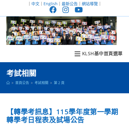
跳
｜
中文
｜
English
｜
最新公告
｜
網站導覽
｜
轉
至
主
要
內
容
KLSH基中首頁選單
考試相關
>
首頁公告
>
考試相關
>
第 2 頁
【轉學考訊息】115學年度第一學期
轉學考日程表及試場公告