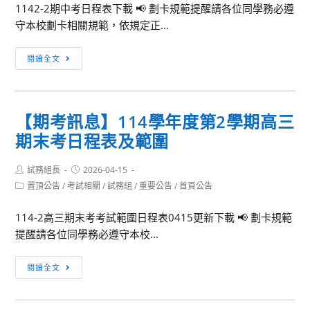
選
1142-2期中考日程表下載 📢 劃卡規範提醒請各位同學務必遵
教
(國
守本校劃卡相關規範，依規定正...
師
文
甄
科)
【期
閱讀全文
試
筆
考
相
試
訊
關
試
息】
規
【期考訊息】114學年度第2學期高三
題
114
定
及
期末考日程表及範圍
學
公
參
年
告
考
Post
Post
試務組長
度
2026-04-15
author:
published:
答
Post
置頂公告
/
考試相關
/
試務組
/
重要公告
/
首頁公告
第
category:
案
2
114-2高三期末考考試範圍日程表0415更新下載 📢 劃卡規範
學
提醒請各位同學務必遵守本校...
期
第
【期
閱讀全文
2
考
次
訊
期