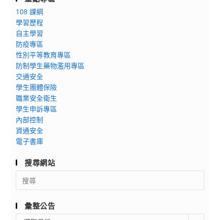
第
圍
108 課綱
2
學習歷程
學
自主學習
期
防疫專區
分
性別平等教育專區
科
防制學生藥物濫用專區
測
交通安全
驗
學生團體保險
日
職業安全衛生
程
學生申訴專區
表
內部控制
資通安全
電子書庫
搜尋網站
Search
for:
彙整公告
彙