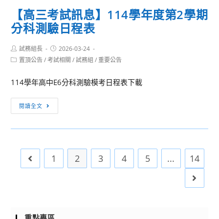
息】
中
【高三考試訊息】114學年度第2學期
114
考
分科測驗日程表
學
日
年
程
Post
Post
試務組長
度
2026-03-24
表
author:
published:
Post
置頂公告
/
考試相關
/
試務組
/
重要公告
第
及
category:
2
考
114學年高中E6分科測驗模考日程表下載
學
試
期
範
【高
閱讀全文
高
圍
三
三
考
期
試
末
訊
考
1
2
3
4
5
...
14
Go to the previous page
息】
日
114
Go to 
程
學
表
年
及
度
範
重點專區