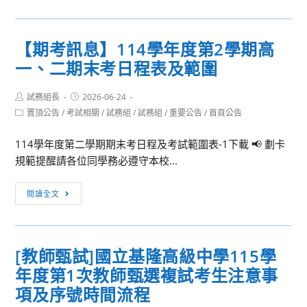
轉
相
學
關]115
考
【期考訊息】114學年度第2學期高
學
日
一、二期末考日程表及範圍
年
程
度
表
Post
Post
試務組長
第
2026-06-24
及
author:
published:
Post
置頂公告
/
考試相關
/
試務組
/
試務組
/
重要公告
/
首頁公告
一
試
category:
學
場
114學年度第二學期期末考日程及考試範圍表-1下載 📢 劃卡
期
公
規範提醒請各位同學務必遵守本校...
轉
告
學
【期
閱讀全文
考
考
簡
訊
章
息】
公
[教師甄試]國立基隆高級中學115學
114
告
年度第1次教師甄選複試考生注意事
學
年
項及序號時間流程
度