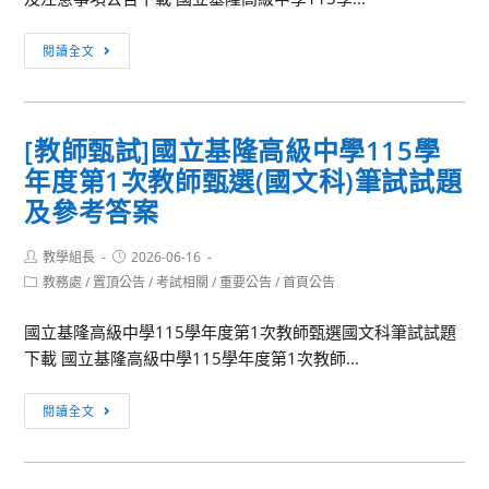
學
[教
年
閱讀全文
師
度
甄
第
試]
1
[教師甄試]國立基隆高級中學115學
國
次
年度第1次教師甄選(國文科)筆試試題
立
教
基
及參考答案
師
隆
甄
高
Post
Post
教學組長
2026-06-16
選
author:
published:
級
Post
教務處
/
置頂公告
/
考試相關
/
重要公告
/
首頁公告
複
category:
中
試
國立基隆高級中學115學年度第1次教師甄選國文科筆試試題
學
考
下載 國立基隆高級中學115學年度第1次教師...
115
生
學
注
[教
年
閱讀全文
意
師
度
事
甄
第
項
試]