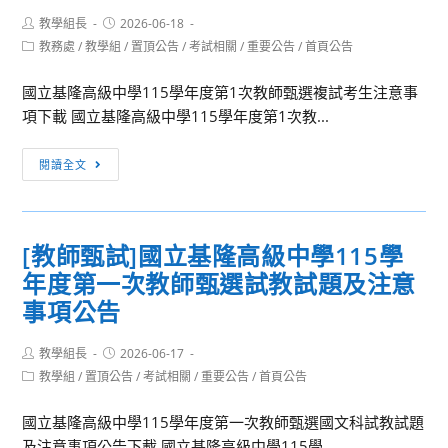
第
Post
Post
教學組長
2026-06-18
author:
published:
2
Post
教務處
/
教學組
/
置頂公告
/
考試相關
/
重要公告
/
首頁公告
category:
學
國立基隆高級中學115學年度第1次教師甄選複試考生注意事
期
項下載 國立基隆高級中學115學年度第1次教...
高
一、
[教
二
閱讀全文
師
期
甄
末
試]
考
[教師甄試]國立基隆高級中學115學
國
日
年度第一次教師甄選試教試題及注意
立
程
基
事項公告
表
隆
及
高
Post
Post
教學組長
2026-06-17
範
author:
published:
級
Post
教學組
/
置頂公告
/
考試相關
/
重要公告
/
首頁公告
圍
category:
中
國立基隆高級中學115學年度第一次教師甄選國文科試教試題
學
及注意事項公告下載 國立基隆高級中學115學...
115