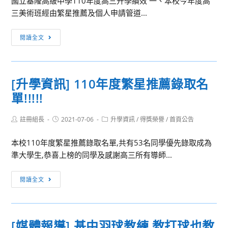
國立基隆高級中學110年度高三升學績效 一、本校今年度高
過
三美術班經由繁星推薦及個人申請管道...
審
核
[升
閱讀全文
首
學
開
資
雙
訊]
語
[升學資訊] 110年度繁星推薦錄取名
國
實
單!!!!!
立
驗
基
班
Post
Post
Post
註冊組長
隆
2021-07-06
升學資訊
/
得獎榮譽
/
首頁公告
author:
published:
category:
高
本校110年度繁星推薦錄取名單,共有53名同學優先錄取成為
中
準大學生,恭喜上榜的同學及感謝高三所有導師...
110
年
[升
閱讀全文
度
學
高
資
三
訊]
升
[媒體報導] 基中羽球教練 教打球也教
110