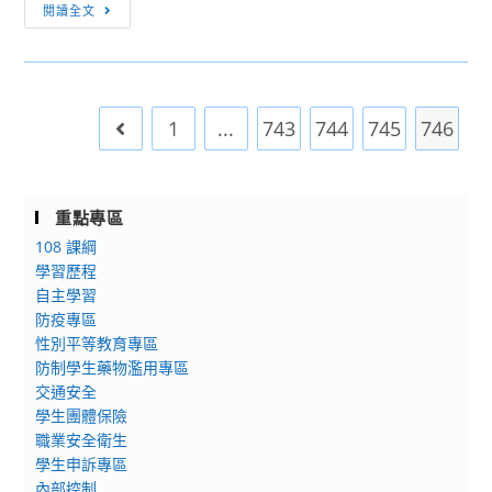
[資
閱讀全文
球
訊
也
網
教
路]
做
基
人
1
...
743
744
745
746
Go to the previous page
中
官
網
更
重點專區
新
108 課綱
通
學習歷程
知
自主學習
防疫專區
性別平等教育專區
防制學生藥物濫用專區
交通安全
學生團體保險
職業安全衛生
學生申訴專區
內部控制