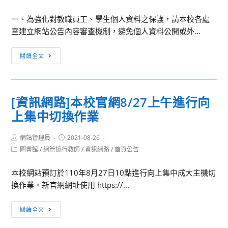
category:
及
影
使
一、為強化對教職員工、學生個人資料之保護，請本校各處
片
用
室建立網站公告內容審查機制，避免個人資料公開或外...
資
個
源
人
[資
閱讀全文
連
資
通
結
料
安
之
全]
[資訊網路]本校官網8/27上午進行向
注
建
上集中切換作業
意
立
事
網
Post
Post
項
網站管理員
站
2021-08-26
author:
published:
Post
圖書館
/
網管協行教師
/
資訊網路
/
首頁公告
公
category:
告
本校網站預訂於110年8月27日10點進行向上集中成大主機切
內
換作業。新官網網址使用 https://...
容
審
[資
閱讀全文
查
訊
機