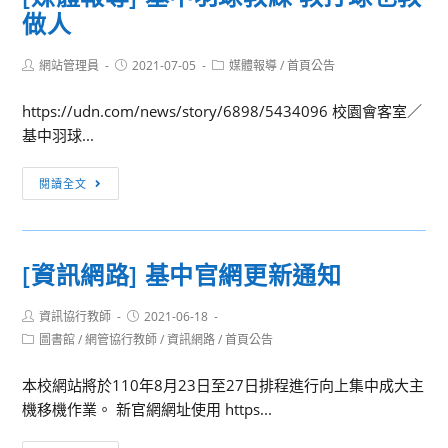
學
做人
年
榜
度
單
Post
Post
Post
網站管理員
繁
2021-07-05
媒體報導
/
首頁公告
author:
published:
category:
星
https://udn.com/news/story/6898/5434096 校園會客室／
推
基中羽球...
薦
錄
[媒
閱讀全文
取
體
名
報
單!!!!!
導]
[資訊網路] 基中官網更新通知
基
中
Post
Post
資訊協行教師
2021-06-18
羽
author:
published:
Post
圖書館
/
網管協行教師
/
資訊網路
/
首頁公告
球
category:
教
本校網站將於110年8月23日至27日排程進行向上集中成大主
練
機移機作業。 新官網網址使用 https...
教
打