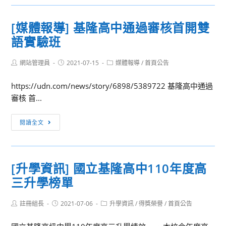
網
制，
路]
避
[媒體報導] 基隆高中通過審核首開雙
本
免
語實驗班
校
個
官
人
Post
Post
Post
網站管理員
網
2021-07-15
媒體報導
/
首頁公告
資
author:
published:
category:
8/27
料
https://udn.com/news/story/6898/5389722 基隆高中通過
上
公
審核 首...
午
開
進
或
[媒
閱讀全文
行
外
體
向
洩
報
上
導]
集
[升學資訊] 國立基隆高中110年度高
基
中
三升學榜單
隆
切
高
換
Post
Post
Post
註冊組長
中
2021-07-06
升學資訊
/
得獎榮譽
/
首頁公告
作
author:
published:
category:
通
業