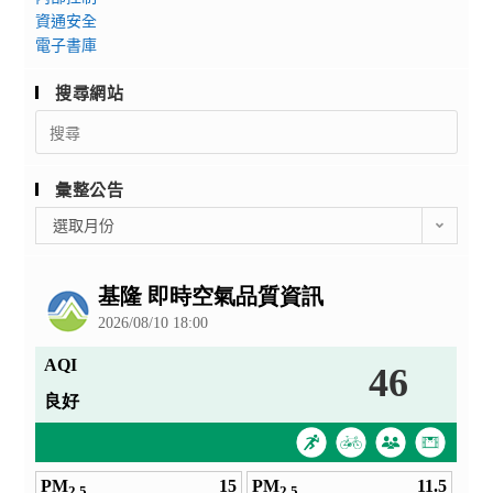
資通安全
電子書庫
搜尋網站
Search
for:
彙整公告
彙
選取月份
整
公
告