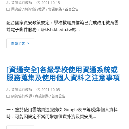
Post
Post
資訊協行教師
2021-10-15
author:
published:
Post
圖書館
/
網管協行教師
/
資訊網路
/
首頁公告
category:
配合國家資安政策規定，學校教職員信箱已完成改用教育雲
端電子郵件服務，@klsh.kl.edu.tw帳...
[資
閱讀全文
訊
網
路]
[資通安全]各級學校使用資通系統或
本
服務蒐集及使用個人資料之注意事項
校
@klsh
Post
Post
資訊協行教師
帳
2021-10-05
author:
published:
Post
網管協行教師
/
資訊網路
/
首頁公告
號
category:
將
一、鑒於使用雲端資通服務(如Google表單等)蒐集個人資料
於
時，可能因設定不當而增加個資外洩及資安風...
110/12/31
停
[資