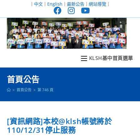
跳
｜
中文
｜
English
｜
最新公告
｜
網站導覽
｜
轉
至
主
要
內
容
KLSH基中首頁選單
首頁公告
>
首頁公告
>
第 746 頁
[資訊網路]本校@klsh帳號將於
110/12/31停止服務