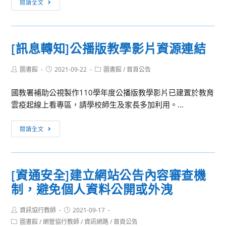
閱讀全文
止
通
服
安
務
全]
[訊息轉知]公播版教學影片資源連結
各
級
Post
Post
Post
圖書館
2021-09-22
圖書館
/
首頁公告
學
author:
published:
category:
校
國教署補助公視製作110學年度公播版教學影片已建置於教育
使
雲疫起線上看專區，請學校師生及家長多加利用。...
用
資
[訊
閱讀全文
通
息
系
轉
統
知]
或
[資通安全]建立網站公告內容審查機
公
服
制，避免個人資料公開或外洩
播
務
版
蒐
Post
Post
資訊協行教師
教
2021-09-17
集
author:
published:
Post
圖書館
/
網管協行教師
/
資訊網路
/
首頁公告
學