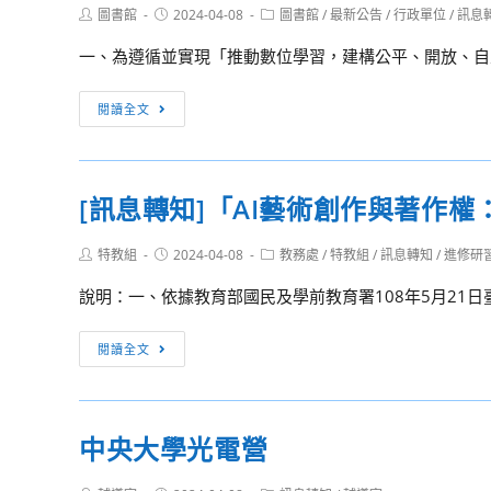
管
藝
Post
Post
Post
圖書館
2024-04-08
圖書館
/
最新公告
/
行政單位
/
訊息
2
author:
published:
category:
理
復
教
一、為遵循並實現「推動數位學習，建構公平、開放、自主
研
興
師
討
研
[訊
閱讀全文
會
習
息
暨
【美
轉
國
國
知]
家
[訊息轉知]「AI藝術創作與著作權
音
國
公
樂
立
園
Post
Post
Post
特教組
2024-04-08
教務處
/
特教組
/
訊息轉知
/
進修研
的
臺
author:
published:
青
category:
公
南
說明：一、依據教育部國民及學前教育署108年5月21日臺教
年
路
大
論
旅
學
[訊
文
閱讀全文
行
訂
息
競
TheWorld
於
轉
賽」
Music-
本
知]
徵
中央大學光電營
Road
（113）
「AI
稿
Trip
年
藝
辦