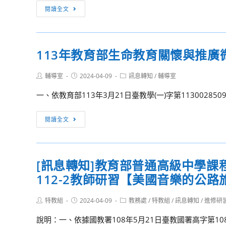
驗
[訊
閱讀全文
營
息
轉
知]
113年教育部生命教育關懷與推廣
教
育
Post
Post
Post
輔導室
2024-04-09
訊息轉知
/
輔導室
部
author:
published:
category:
普
一、依教育部113年3月21日臺教學(一)字第11300285
通
高
113
閱讀全文
級
年
中
教
學
育
[訊息轉知]教育部普通高級中學
課
部
程
112-2教師研習【美國音樂的公路旅行 The
生
藝
命
術
Post
Post
Post
特教組
2024-04-09
教
教務處
/
特教組
/
訊息轉知
/
進修研
author:
published:
category:
生
育
說明：一、依據國教署108年5月21日臺教國署高字第108
活
關