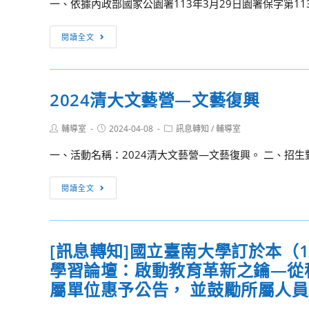
2
一、依據內政部國家公園署113年3月29日園署保字第113
活
「第
教
學
46
[訊
師
閱讀全文
科
次
息
研
中
中
轉
習
心
學
知]
【停
暨
生
2024清大文藝營—文藝復興
「2024
車
國
讀
年
場
立
物
Post
Post
Post
輔導室
2024-04-08
訊息轉知
/
輔導室
國
的
author:
published:
category:
新
選
家
那
一、活動名稱：2024清大文藝營—文藝復興。 二、招生
營
介」
公
個
高
活
園
2024
人】
閱讀全文
級
動
保
清
中
報
育
大
學
名
成
文
合
訊
[訊息轉知]國立臺南大學訂於本（1
果
藝
作
息
及
學習論壇：啟動教育革新之鑰—從
營
辦
經
—
屬單位惠予公告， 並鼓勵所屬人
理
營
文
112-