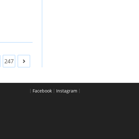
247
Go to the next page
｜
Facebook
｜
Instagram
｜