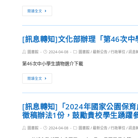
學
懷
[訊
閱讀全文
科
與
息
中
推
轉
心
廣
知]
暨
微
[訊息轉知]文化部辦理「第46次
教
臺
電
育
北
影
Post
Post
Post
圖書館
2024-04-08
圖書館
/
最新公告
/
行政單位
/
訊息
部
author:
published:
category:
市
競
普
第46次中小學生讀物選介下載
政
賽
通
府
實
高
[訊
閱讀全文
教
施
級
息
育
計
中
轉
局
畫
學
知]
合
[訊息轉知]「2024年國家公園
課
文
作
程
徵稿辦法1份，鼓勵貴校學生踴躍參
化
辦
藝
部
理
術
Post
Post
Post
圖書館
2024-04-08
辦
圖書館
/
最新公告
/
行政單位
/
訊息
112-
author:
published:
category:
生
理