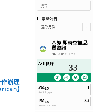
Search
for:
彙整公告
彙
選取月份
整
公
告
合作辦理
rican】