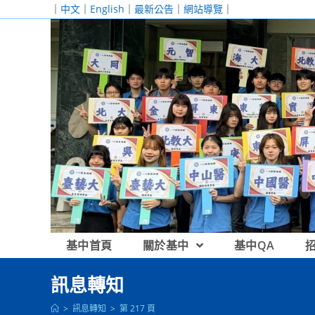
跳
｜
中文
｜
English
｜
最新公告
｜
網站導覽
｜
轉
至
主
要
內
容
基中首頁
關於基中
基中QA
訊息轉知
>
訊息轉知
>
第 217 頁