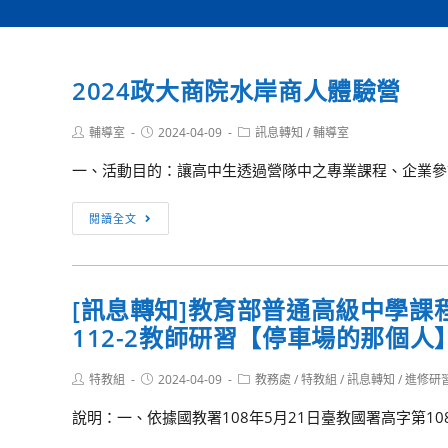
2024政大商院水岸商人體驗營
Post
Post
Post
輔導室
2024-04-09
訊息轉知
/
輔導室
author:
published:
category:
一、活動目的：讓高中生透過營隊中之專業課程、企業參訪
2024
閱讀全文
政
大
商
[訊息轉知]教育部普通高級中學
院
112-2教師研習【停車場的那個人
水
岸
Post
Post
Post
特教組
2024-04-09
商
教務處
/
特教組
/
訊息轉知
/
進修研
author:
published:
category:
人
說明：一、依據國教署108年5月21日臺教國署高字第108
體