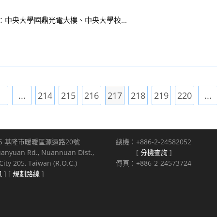
地點：中央大學國鼎光電大樓、中央大學校...
1
...
214
215
216
217
218
219
220
...
the previous page
5 基隆市暖暖區源遠路20號
總機：+886-2-24582052
uanyuan Rd., Nuannuan Dist.,
[
分機查詢
]
ity 205, Taiwan (R.O.C.)
傳真：+886-2-24573724
訊
] [
規劃路線
]