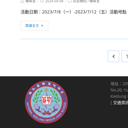
Post
Post
Post
輔導室
2024-04-08
訊息轉知
/
輔導室
of
4
術
法
author:
published:
category:
American】
月
創
1
活動日期：2023/7/8（一）-2023/7/12（五）活動
29
作
份，
日
與
中
鼓
閱讀全文
假
著
央
勵
國
作
大
貴
立
權：
學
校
臺
112-
光
學
Go to 
南
2
電
生
大
藝
營
踴
學
術
躍
舉
生
參
地址：20
辦
活
與
No.20, Y
「2024
學
論
Keelung C
數
科
文
[
交通資
位
全
發
學
國
表
習
教
論
師