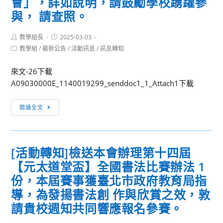
會」，詳如說明，請鼓勵學校踴躍參
勵
家
賽
與， 請查照。
學
庭
暨
生
教
得
Post
Post
教學組長
2025-03-03
踴
育
author:
published:
獎
Post
教學組
/
最新公告
/
活動訊息
/
訊息轉知
躍
學
category:
作
參
系
品
來文-26下載
加，
114
展
A09030000E_1140019299_senddoc1_1_Attach1下載
請
學
覽
查
年
[活
閱讀全文
照。
度
動
招
轉
生
知]
[活動轉知]檢送本會辦理第十四屆
管
轉
道
【元太道堂盃】全國書法比賽辦法 1
知
說
本
份，本屆賽事獲臺北市政府教育局指
明
署
導，為發揚書法創 作與欣賞之效，敦
委
請貴校週知共同響應報名參賽。
請