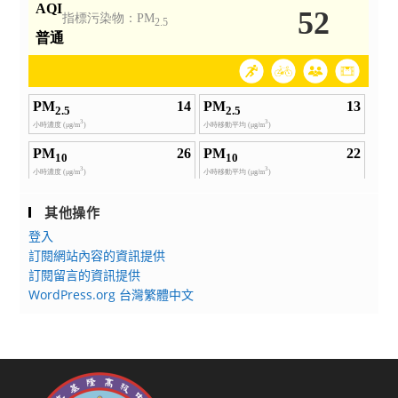
請
與
研
查
欣
討
照。
賞
會
之
（國
效，
內
敦
組）
請
學
貴
生
校
作
週
品
其他操作
知
發
登入
共
表
訂閱網站內容的資訊提供
同
甄
訂閱留言的資訊提供
響
選
WordPress.org 台灣繁體中文
應
活
報
動」，
名
敬
參
請
賽。
貴