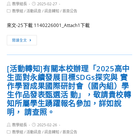
國
Post
Post
教學組長
2025-02-27
立
author:
published:
Post
教學組
/
活動訊息
/
訊息轉知
/
首頁公告
臺
category:
北
來文-25下載 1140226001_Attach1下載
教
育
[活
閱讀全文
大
動
學
轉
辦
知]
[活動轉知]有關本校辦理「2025高中
理
檢
生面對永續發展目標SDGs探究與 實
「I
送
want
本
作學習成果國際研討會（國內組）學
to
會
生作品發表甄選活 動」，敬請貴校轉
Test
辦
知所屬學生踴躍報名參加，詳如說
My
理
明， 請查照。
English
第
英
十
Post
Post
教學組長
2025-02-26
語
四
author:
published:
Post
教學組
/
活動訊息
/
訊息轉知
/
首頁公告
自
屆
category: