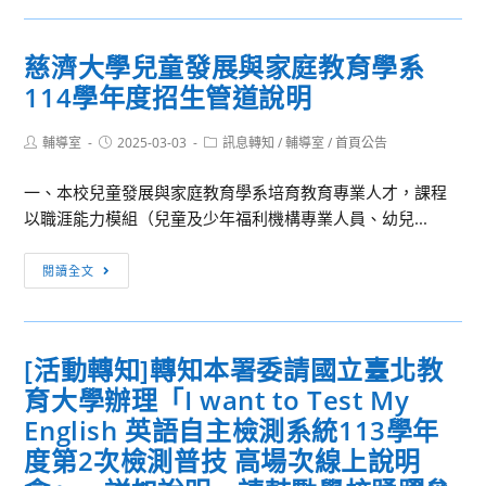
國
轉
大
知]
會
慈濟大學兒童發展與家庭教育學系
「基
考」
114學年度招生管道說明
隆
將
市
於
Post
Post
Post
輔導室
2025-03-03
114
訊息轉知
/
輔導室
/
首頁公告
author:
published:
category:
2025
年
年
一、本校兒童發展與家庭教育學系培育教育專業人才，課程
度
6
以職涯能力模組（兒童及少年福利機構專業人員、幼兒...
「Heartwarming
月
Love」
29
慈
閱讀全文
特
日
濟
殊
舉
大
教
辦，
學
育
[活動轉知]轉知本署委請國立臺北教
敬
兒
學
育大學辦理「I want to Test My
請
童
生
貴
發
English 英語自主檢測系統113學年
美
校
展
度第2次檢測普技 高場次線上說明
術
鼓
與
比