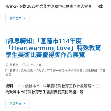
與。
來文-27下載 2025中文能力測驗中心夏季全國大會考」下載
[活
閱讀全文
動
轉
知]
[訊息轉知]「基隆市114年度
「2025
「Heartwarming Love」特殊教育
中
文
學生美術比賽暨得獎作品展覽
能
力
Post
Post
特教組
2025-03-03
author:
published:
測
Post
教務處
/
活動訊息
/
特教組
/
莊敬樓一樓飲水機檢修結果
/
訊息轉知
/
首頁
category:
公告
驗
中
說明： 一、依據本市114年度特殊教育工作計畫辦理。 二、
心
為鼓勵本市特殊教育學生發掘自我美術潛能，辦...
夏
季
[訊
閱讀全文
全
息