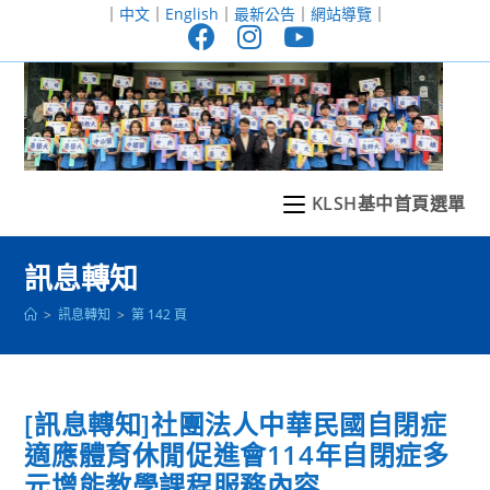
跳
｜
中文
｜
English
｜
最新公告
｜
網站導覽
｜
轉
至
主
要
內
容
KLSH基中首頁選單
訊息轉知
>
訊息轉知
>
第 142 頁
[訊息轉知]社團法人中華民國自閉症
適應體育休閒促進會114年自閉症多
元增能教學課程服務內容