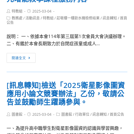
Post
Post
特教組
2025-03-04
author:
published:
Post
教務處
/
活動訊息
/
特教組
/
莊敬樓一樓飲水機檢修結果
/
訊息轉知
/
首頁
category:
公告
說明： 一、依據本會114年第三屆第1次會員大會決議辦理。
二、有鑑於本會長期致力於自閉症孩童或成人...
[訊
閱讀全文
息
轉
知]
[訊息轉知]檢送「2025衛星影像圖資
社
應用小論文競賽辦法」乙份，敬請公
團
法
告並鼓勵師生躍踴參與。
人
中
Post
Post
Post
圖書館
2025-03-04
圖書館
/
行政單位
/
訊息轉知
/
首頁公告
author:
published:
category:
華
一、為提升高中職學生對衛星影像圖資的認識與學習興趣，
民