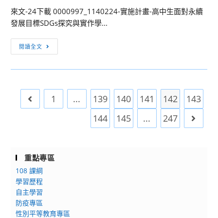
主
【元
來文-24下載 0000997_1140224-實施計畫-高中生面對永續
檢
太
發展目標SDGs探究與實作學...
測
道
系
堂
[活
閱讀全文
統
盃】
動
113
全
轉
學
國
知]
年
書
有
1
...
139
140
141
142
143
Go to the previous page
度
法
關
第
比
本
144
145
...
247
Go to 
2
賽
校
次
辦
辦
檢
法
理
測
重點專區
1
「2025
普
份，
108 課綱
高
技
本
學習歷程
中
高
自主學習
屆
生
防疫專區
場
賽
面
性別平等教育專區
次
事