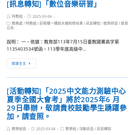
[訊息轉知]「數位音樂研習」
文
元
「113
競
增
學
Post
Post
賽
特教組
2025-03-04
能
年
author:
published:
Post
教務處
/
特教組
辦
/
莊敬樓一樓飲水機檢修結果
/
訊息轉知
/
進修研習
/
首頁
教
度
category:
公告
法」
學
區
乙
課
域
說明： 一、依據：教育部113年7月15日臺教國署高字第
份，
程
策
1135403534號函、113學年度高級中...
敬
服
略
請
務
聯
[訊
閱讀全文
公
內
盟-
息
告
容
樂
轉
並
世
知]
[活動轉知]「2025中文能力測驗中心
鼓
代
「數
勵
夏季全國大會考」將於2025年6 月
傳
位
師
聲
音
29日舉辦，敬請貴校鼓勵學生踴躍參
生
I」
樂
加，請查照。
躍
研
踴
習」
Post
Post
Post
教學組長
2025-03-04
教學組
/
活動訊息
/
訊息轉知
參
author:
published:
category: