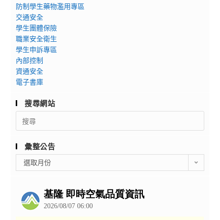
對
防制學生藥物濫用專區
線
獲
永
交通安全
上
臺
續
學生團體保險
說
北
發
職業安全衛生
明
市
展
學生申訴專區
會」，
政
目
內部控制
詳
府
資通安全
標
如
教
電子書庫
SDGs
說
育
探
搜尋網站
明，
局
究
請
Search
指
與
for:
鼓
導，
實
勵
為
作
彙整公告
學
發
學
彙
校
選取月份
揚
習
整
踴
書
成
公
躍
法
果
告
參
創
國
與，
作
際