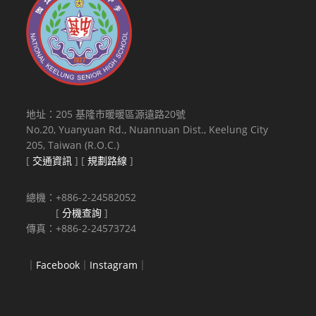
校
轉
知
所
屬
學
地址：205 基隆市暖暖區源遠路20號
生
No.20, Yuanyuan Rd., Nuannuan Dist., Keelung City
踴
205, Taiwan (R.O.C.)
躍
[
交通資訊
] [
規劃路線
]
報
名
總機：+886-2-24582052
參
[
分機查詢
]
加，
傳真：+886-2-24573724
詳
如
｜
Facebook
｜
Instagram
｜
說
明，
請