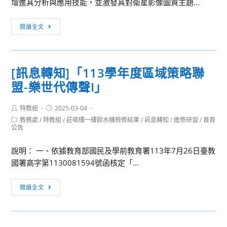
增進其分析與應用技能，並激發其對衛星影像圖資主題...
國
自
[訊
閉
閱讀全文
息
症
轉
適
知]
應
[訊息轉知]「113學年度區域策略聯
檢
體
盟-樂世代傳聲I」
送
育
「2025
休
Post
Post
特教組
2025-03-04
衛
閒
author:
published:
Post
教務處
/
特教組
/
莊敬樓一樓飲水機檢修結果
/
訊息轉知
/
進修研習
/
首頁
星
促
category:
公告
影
進
像
會
說明： 一、依據教育部國民及學前教育署113年7月26日臺教
圖
114
國署高字第1130081594號函核定「...
資
年
應
自
[訊
閱讀全文
用
閉
息
小
症
轉
論
多
知]