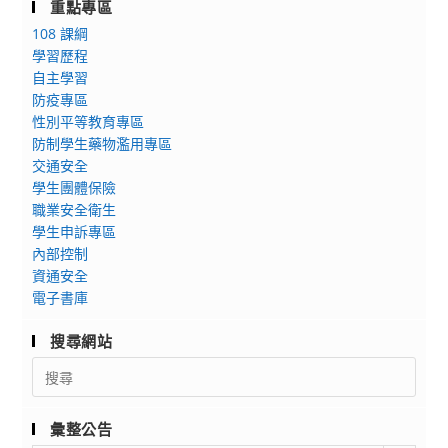
動
重點專區
牙
資
108 課綱
醫
訊
學習歷程
學
自主學習
系
防疫專區
舉
性別平等教育專區
辦
防制學生藥物濫用專區
公
交通安全
益
學生團體保險
性
職業安全衛生
「OPEN
學生申訴專區
DAY-
內部控制
資通安全
數
電子書庫
位
牙
搜尋網站
醫
Search
新
for:
視
界
彙整公告
探