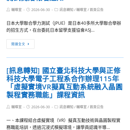
Post
Post
Post
輔導室
2026-06-30
訊息轉知
/
輔導室
/
首頁公告
author:
published:
category:
日本大學聯合學力測試（JPUE）是日本40多所大學聯合舉辦
的招生方式，在台委託日本留學支援協會ASJ...
[訊
閱讀全文
息
轉
知]
[訊息轉知] 國立臺北科技大學與正修
2026
科技大學電子工程系合作辦理115年
年
日
「虛擬實境VR擬真互動系統融入晶圓
本
製程實務職能」課程資訊
大
學
Post
Post
Post
輔導室
2026-06-30
訊息轉知
/
輔導室
/
首頁公告
author:
published:
category:
聯
合
一、本課程結合虛擬實境（VR）擬真互動技術與晶圓製程實
學
務職能培訓，透過沉浸式模擬環境，讓學員認識半導...