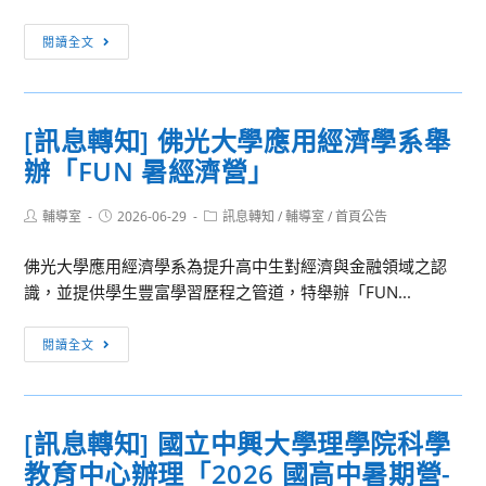
力
[訊
測
閱讀全文
息
試
轉
開
知]
始
[訊息轉知] 佛光大學應用經濟學系舉
國
報
辦「FUN 暑經濟營」
立
名
臺
通
Post
Post
Post
輔導室
2026-06-29
北
訊息轉知
/
輔導室
/
首頁公告
知
author:
published:
category:
科
佛光大學應用經濟學系為提升高中生對經濟與金融領域之認
技
識，並提供學生豐富學習歷程之管道，特舉辦「FUN...
大
學
[訊
閱讀全文
與
息
正
轉
修
知]
科
[訊息轉知] 國立中興大學理學院科學
佛
技
教育中心辦理「2026 國高中暑期營-
光
大