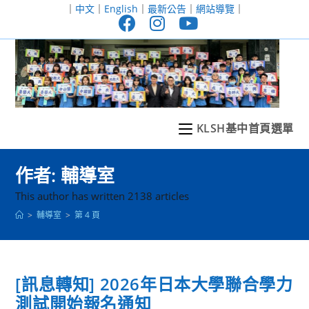
跳
｜
中文
｜
English
｜
最新公告
｜
網站導覽
｜
轉
至
主
要
內
容
KLSH基中首頁選單
作者:
輔導室
This author has written 2138 articles
>
輔導室
>
第 4 頁
[訊息轉知] 2026年日本大學聯合學力
測試開始報名通知