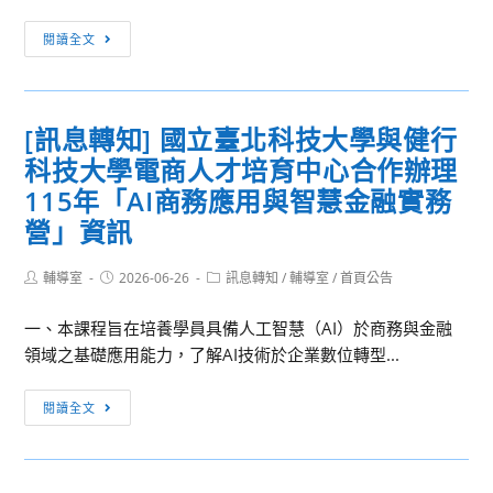
真
院
互
[訊
科
閱讀全文
動
息
學
系
轉
教
統
知]
育
[訊息轉知] 國立臺北科技大學與健行
融
中
中
入
科技大學電商人才培育中心合作辦理
原
心
晶
大
115年「AI商務應用與智慧金融實務
辦
圓
學
理
營」資訊
製
辦
「2026
程
理
國
Post
Post
Post
輔導室
2026-06-26
訊息轉知
/
輔導室
/
首頁公告
實
author:
published:
category:
大
高
務
學
一、本課程旨在培養學員具備人工智慧（AI）於商務與金融
中
職
體
領域之基礎應用能力，了解AI技術於企業數位轉型...
暑
能」
驗
期
課
[訊
營
營-
閱讀全文
程
息
「大
科
資
轉
學
技
訊
知]
微
鑑