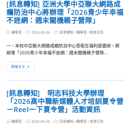
[訊息轉知] 亞洲大學中亞聯大網路成
國
積
識
癮防治中心將辦理「2026青少年幸福
立
分
偵
臺
探
不迷網：週末關機親子營隊」
查
北
索
實
科
營」、
Post
Post
Post
輔導室
2026-06-26
訊息轉知
/
輔導室
/
首頁公告
戰
author:
published:
category:
技
「大
營」
一、本校中亞聯大網路成癮防治中心受衛生福利部委辦，將
大
學
辦理「2026青少年幸福不迷網：週末關機親子營隊...
學
程
與
式
[訊
健
設
閱讀全文
息
行
計
轉
科
營
知]
技
（雙
[訊息轉知] 明志科技大學辦理
亞
大
語
「2026高中職新媒體人才培訓夏令營
洲
學
授
大
－Reel一下夏令營」活動資訊
電
課）」
學
商
中
Post
Post
Post
輔導室
2026-06-26
訊息轉知
/
輔導室
/
首頁公告
人
author:
published:
category:
亞
才