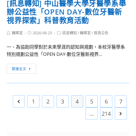
福
[訊息轉知] 中山醫學大學牙醫學系舉
金
佛
新
不
融
辦公益性「OPEN DAY-數位牙醫新
光
媒
迷
實
大
視界探索」科普教育活動
體
網：
務
學
人
週
營」
參
Post
Post
Post
輔導室
2026-06-25
訊息轉知
/
輔導室
/
首頁公告
才
末
author:
published:
category:
資
與
培
關
訊
一、為協助同學對於未來學涯的認知與規劃，本校牙醫學系
本
訓
機
特別規劃公益性「OPEN DAY-數位牙醫新視界...
校
夏
親
「升
令
子
[訊
學
閱讀全文
營
營
息
暨
－
隊」
轉
職
Reel
知]
涯
一
中
多
下
1
2
3
4
5
6
7
Go to the previous page
山
元
夏
醫
探
...
214
Go to 
令
學
索
營」
大
課
活
學
程」