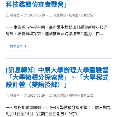
大
科技鑑識偵查實戰營」
學
學
電
應
Post
Post
Post
輔導室
2026-06-29
訊息轉知
/
輔導室
/
首頁公告
子
author:
published:
category:
用
工
一、本營隊旨在提升國、高中學生對鑑識科學與新興科技之
經
程
認識，培養科學探究、邏輯推理及跨領域整合能力，由...
濟
系
學
合
[訊
系
閱讀全文
作
息
舉
辦
轉
辦
理
知]
「FUN
115
[訊息轉知] 中原大學辦理大學體驗營
國
暑
年
「大學微積分探索營」、「大學程式
立
經
「虛
中
設計營（雙語授課）」
濟
擬
興
營」
實
大
Post
Post
Post
輔導室
2026-06-29
訊息轉知
/
輔導室
/
首頁公告
境
author:
published:
category:
學
VR
一、課程相關資訊如下： (一)大學微積分探索營：上課日期為
理
擬
8月11日至14日（星期二至星期五）9時3...
學