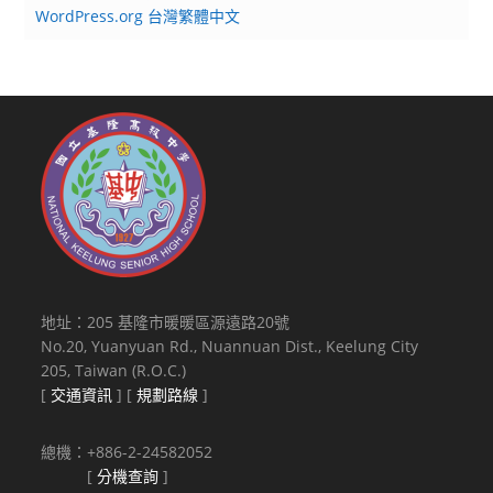
WordPress.org 台灣繁體中文
地址：205 基隆市暖暖區源遠路20號
No.20, Yuanyuan Rd., Nuannuan Dist., Keelung City
205, Taiwan (R.O.C.)
[
交通資訊
] [
規劃路線
]
總機：+886-2-24582052
[
分機查詢
]