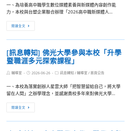
一、為培養高中職學生數位媒體素養與新媒體內容創作能
聯
培
力，本校與台塑企業聯合辦理「2026高中職新媒體人...
大
育
網
中
[訊
路
閱讀全文
心
息
成
合
轉
癮
作
知]
防
辦
[訊息轉知] 佛光大學參與本校「升學
明
治
理
暨職涯多元探索課程」
志
中
115
科
心
年
Post
Post
Post
輔導室
2026-06-26
技
訊息轉知
/
輔導室
/
首頁公告
將
「AI
author:
published:
category:
大
辦
商
一、本校為落實創辦人星雲大師「把智慧留給自己，將大學
學
理
務
留在人間」之辦學理念，並感謝貴校多年來對佛光大學...
辦
「2026
應
理
青
用
[訊
閱讀全文
「2026
少
與
息
高
年
智
轉
中
幸
慧
知]
職