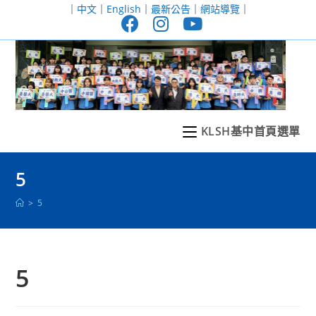
跳
｜
中文
｜
English
｜
最新公告
｜
網站導覽
｜
轉
至
主
要
內
容
KLSH基中首頁選單
5
>
5
5