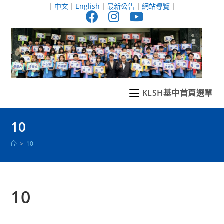
跳
｜
中文
｜
English
｜
最新公告
｜
網站導覽
｜
轉
至
主
要
內
容
KLSH基中首頁選單
10
>
10
10