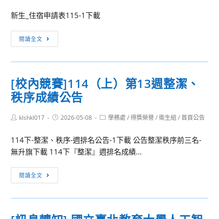
學
度
辦
新生_住宿申請表115-1下載
第
理
5
之
115
閱讀全文
梯
「2026
學
次
國
年
重
際
度
補
[校內競賽]114（上）第13週整潔、
藝
第
修
秩序成績公告
術
一
資
教
學
訊
Post
Post
育
Post
klshkl017
期
2026-05-08
學務處
/
得獎榮譽
/
衛生組
/
首頁公告
author:
published:
category:
學
住
114下-整潔、秩序-週排名公告-1下載 公告整潔秩序前三名-
會
宿
無升旗下載 114下『整潔』週排名成績...
（InSEA）
申
亞
請
[校
閱讀全文
洲
表
內
區
競
國
賽]114（上）
際