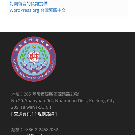
報
訂閱留言的資訊提供
名
WordPress.org 台灣繁體中文
參
加
地址：205 基隆市暖暖區源遠路20號
No.20, Yuanyuan Rd., Nuannuan Dist., Keelung City
205, Taiwan (R.O.C.)
[
交通資訊
] [
規劃路線
]
總機：+886-2-24582052