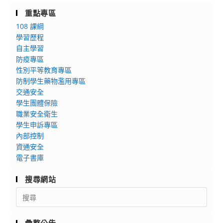
育
動
重點專區
大
資
108 課綱
學
訊
學習歷程
人
自主學習
工
防疫專區
智
性別平等教育專區
慧
防制學生藥物濫用專區
產
交通安全
學
學生團體保險
發
職業安全衛生
展
學生申訴專區
中
內部控制
資通安全
心
電子書庫
辦
理
搜尋網站
「AI
Search
主
for:
題
夏