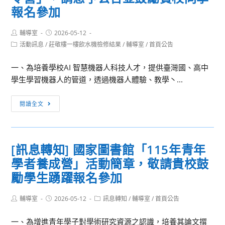
報名參加
Post
Post
輔導室
2026-05-12
author:
published:
Post
活動訊息
/
莊敬樓一樓飲水機檢修結果
/
輔導室
/
首頁公告
category:
一、為培養學校AI 智慧機器人科技人才，提供臺灣國、高中
學生學習機器人的管道，透過機器人體驗、教學丶...
[訊
閱讀全文
息
轉
知]
[訊息轉知] 國家圖書館「115年青年
國
學者養成營」活動簡章，敬請貴校鼓
立
臺
勵學生踴躍報名參加
灣
師
Post
Post
Post
輔導室
2026-05-12
訊息轉知
/
輔導室
/
首頁公告
author:
published:
category:
範
一、為增進青年學子對學術研究資源之認識，培養其論文撰
大