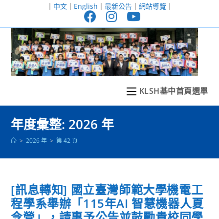
跳
｜
中文
｜
English
｜
最新公告
｜
網站導覽
｜
轉
至
主
要
內
容
KLSH基中首頁選單
年度彙整: 2026 年
>
2026 年
>
第 42 頁
[訊息轉知] 國立臺灣師範大學機電工
程學系舉辦「115年AI 智慧機器人夏
令營」，請惠予公告並鼓勵貴校同學