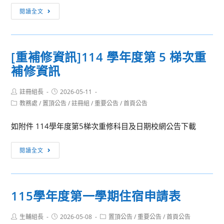
請
MAKAPAH
［訊
閱讀全文
惠
美
息
予
術
轉
公
獎
知］
[重補修資訊]114 學年度第 5 梯次重
告
EDM
國
並
補修資訊
及
立
鼓
簡
彰
勵
章
Post
Post
註冊組長
化
2026-05-11
author:
published:
學
Post
教務處
/
置頂公告
/
註冊組
/
重要公告
/
首頁公告
師
category:
生
範
踴
如附件 114學年度第5梯次重修科目及日期校網公告下載
大
躍
學
[重
參
閱讀全文
與
補
加
國
修
立
資
中
115學年度第一學期住宿申請表
訊]114
興
學
大
Post
Post
Post
生輔組長
2026-05-08
置頂公告
/
重要公告
/
首頁公告
年
author:
published:
category: