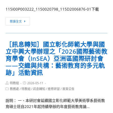
蟲
加
category:
2
學
115I00P003222_1150020798_115D2006876-01下載
學
家
期
攻
［訊
閱讀全文
第
略
息
2
三
轉
次
日
知］
期
［訊息轉知］國立彰化師範大學與國
營」
原
中
招
立中興大學辦理之「2026國際藝術教
住
考
生
民
育學會（InSEA）亞洲區國際研討會
日
資
族
——交織與共構：藝術教育的多元軌
程
訊，
委
跡」活動資訊
表
即
員
及
日
會
考
Post
Post
特教組
2026-05-11
起
辦
author:
published:
Post
試
教務處
/
特教組
/
訊息轉知
/
進修研習
/
首頁公告
開
理
category:
範
放
第
說明： 一、本研討會延續國立彰化師範大學美術學系藝術教
圍
報
11
育碩士班自2021年起持續舉辦的年度藝術教育論...
名，
屆