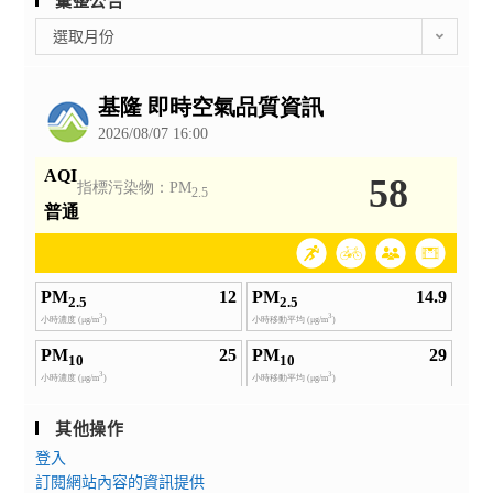
彙整公告
令
彙
選取月份
營」
整
及
公
「程
告
式
啟
蒙
冒
險
營」，
歡
迎
貴
校
學
生
其他操作
踴
登入
躍
訂閱網站內容的資訊提供