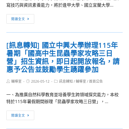
寫技巧與資訊素養能力，將於逢甲大學、國立宜蘭大學...
學
機
[訊
電
閱讀全文
息
工
轉
程
知]
學
[訊息轉知] 國立中興大學辦理115年
國
系
暑期「國高中生昆蟲學家攻略三日
家
舉
圖
營」招生資訊，即日起開放報名，請
辦
書
「115
惠予公告並鼓勵學生踴躍參加
館
年
「115
AI
Post
Post
Post
輔導室
2026-05-12
訊息轉知
/
輔導室
/
首頁公告
author:
published:
category:
年
智
青
一、為推廣自然科學教育並培養學生跨領域探究能力，本校
慧
年
特於115年暑假期間辦理「昆蟲學家攻略三日營」，...
機
學
器
[訊
者
人
閱讀全文
息
養
夏
轉
成