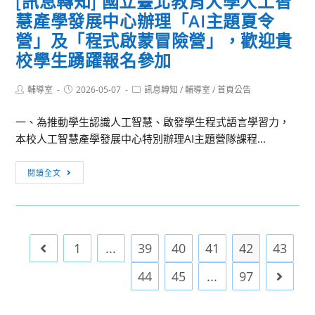
[訊息轉知] 國立臺北教育大學人工智
第
研
慧產學發展中心辦理「AI主題夏令
13
討
週
營」及「程式啟蒙冒險營」，歡迎貴
會
整
校學生踴躍報名參加
——
潔、
交
秩
Post
Post
Post
輔導室
2026-05-07
織
訊息轉知
/
輔導室
/
首頁公告
author:
published:
category:
序
與
成
一、為推動學生認識人工智慧、啟發學生程式語言學習力，
共
績
本校人工智慧產學發展中心特別辦理AI主題營隊課程...
構：
公
藝
[訊
告
閱讀全文
術
息
教
轉
育
知]
的
國
多
1
...
39
40
41
42
43
Go to the previous page
立
元
臺
44
45
...
97
Go to 
軌
北
跡」
教
活