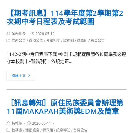
令
知]
營」
營」，
【期考訊息】114學年度第2學期第2
國
活
請
次期中考日程表及考試範圍
立
動
惠
中
簡
予
Post
Post
試務組長
興
2026-05-12
章，
公
author:
published:
Post
最新公告
/
置頂公告
/
考試相關
/
試務組
/
試務組
/
首頁公告
大
敬
告
category:
學
請
並
1142-2期中考日程表下載 📢 劃卡規範提醒請各位同學務必遵
辦
貴
鼓
守本校劃卡相關規範，依規定正...
理
校
勵
115
鼓
貴
【期
閱讀全文
年
勵
校
考
暑
學
同
訊
期
生
學
息】
「國
踴
報
［訊息轉知］原住民族委員會辦理第
114
高
躍
名
11屆MAKAPAH美術獎EDM及簡章
學
中
報
參
年
生
名
加
Post
Post
特教組
2026-05-11
度
昆
參
author:
published:
Post
教務處
/
活動訊息
/
特教組
/
訊息轉知
/
首頁公告
第