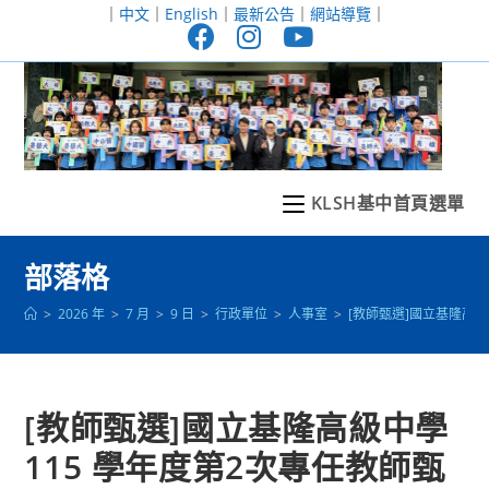
跳
｜
中文
｜
English
｜
最新公告
｜
網站導覽
｜
轉
至
主
要
內
容
KLSH基中首頁選單
部落格
>
2026 年
>
7 月
>
9 日
>
行政單位
>
人事室
>
[教師甄選]國立基隆高級
[教師甄選]國立基隆高級中學
115 學年度第2次專任教師甄