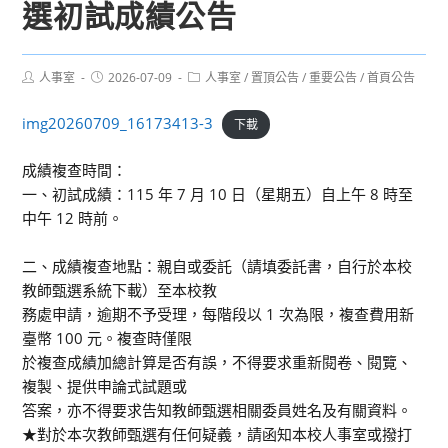
選初試成績公告
Post
Post
Post
人事室
2026-07-09
人事室
/
置頂公告
/
重要公告
/
首頁公告
author:
published:
category:
img20260709_16173413-3
下載
成績複查時間：
一、初試成績：115 年 7 月 10 日（星期五）自上午 8 時至
中午 12 時前。
二、成績複查地點：親自或委託（請填委託書，自行於本校
教師甄選系統下載）至本校教
務處申請，逾期不予受理，每階段以 1 次為限，複查費用新
臺幣 100 元。複查時僅限
於複查成績加總計算是否有誤，不得要求重新閱卷、閱覽、
複製、提供申論式試題或
答案，亦不得要求告知教師甄選相關委員姓名及有關資料。
★對於本次教師甄選有任何疑義，請函知本校人事室或撥打