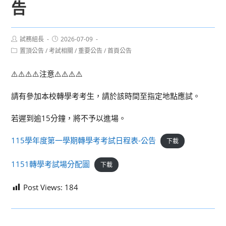
告
Post
Post
試務組長
2026-07-09
author:
published:
Post
置頂公告
/
考試相關
/
重要公告
/
首頁公告
category:
⚠️⚠️⚠️⚠️注意⚠️⚠️⚠️⚠️
請有參加本校轉學考考生，請於該時間至指定地點應試。
若遲到逾15分鐘，將不予以進場。
115學年度第一學期轉學考考試日程表-公告
下載
1151轉學考試場分配圖
下載
Post Views:
184