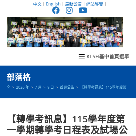
跳
｜
中文
｜
English
｜
最新公告
｜
網站導覽
｜
轉
至
主
要
內
容
KLSH基中首頁選單
部落格
>
2026 年
>
7 月
>
9 日
>
首頁公告
>
【轉學考訊息】115學年度第一學
【轉學考訊息】115學年度第
一學期轉學考日程表及試場公