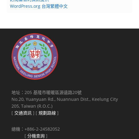
WordPress.org 台灣繁體中文
地址：205 基隆市暖暖區源遠路20號
No.20, Yuanyuan Rd., Nuannuan Dist., Keelung City
205, Taiwan (R.O.C.)
[
交通資訊
] [
規劃路線
]
總機：+886-2-24582052
[
分機查詢
]