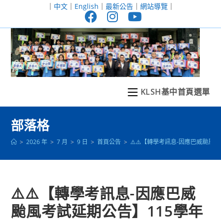
跳
｜
中文
｜
English
｜
最新公告
｜
網站導覽
｜
轉
至
主
要
內
容
KLSH基中首頁選單
部落格
>
2026 年
>
7 月
>
9 日
>
首頁公告
>
⚠️⚠️【轉學考訊息-因應巴威颱風
⚠️⚠️【轉學考訊息-因應巴威
颱風考試延期公告】115學年