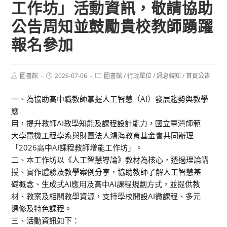
工作坊」活動資訊，敬請協助
公告周知並鼓勵貴校教師踴躍
報名參加
Post
Post
Post
圖書館
2026-07-06
圖書館
/
行政單位
/
訊息轉知
/
首頁公告
author:
published:
category:
一、為協助高中職教師掌握人工智慧（AI）發展趨勢與教學
應
用，提升教師AI教學知能及課程設計能力，國立臺灣師範
大學電機工程學系與財團法人鴻海教育基金會共同辦理
「2026高中AI課程教師增能工作坊」。
二、本工作坊以《人工智慧導論》教材為核心，透過理論講
授、實作體驗及教學案例分享，協助教師了解人工智慧基
礎概念、生成式AI應用及高中AI課程規劃方式，並提供教
材、教案及相關教學資源，支持學校開設AI微課程、多元
選修及特色課程。
三、活動資訊如下：