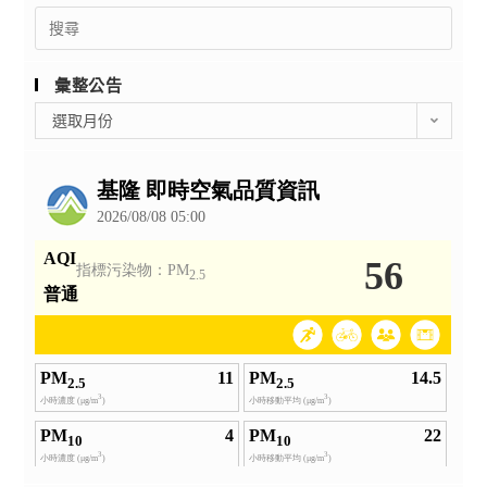
Search
for:
彙整公告
彙
選取月份
整
公
告