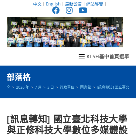
跳
｜
中文
｜
English
｜
最新公告
｜
網站導覽
｜
轉
至
主
要
內
容
KLSH基中首頁選單
部落格
>
2026 年
>
7 月
>
3 日
>
行政單位
>
圖書館
>
[訊息轉知] 國立臺北科
[訊息轉知] 國立臺北科技大學
與正修科技大學數位多媒體設