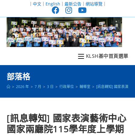
跳
｜
中文
｜
English
｜
最新公告
｜
網站導覽
｜
轉
至
主
要
內
容
KLSH基中首頁選單
部落格
>
2026 年
>
7 月
>
3 日
>
行政單位
>
輔導室
>
[訊息轉知] 國家表演
[訊息轉知] 國家表演藝術中心
國家兩廳院115學年度上學期