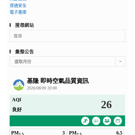
資通安全
電子書庫
搜尋網站
Search
for:
彙整公告
彙
選取月份
整
公
告