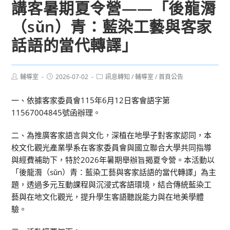
講客暑期夏令營——「後龍漘
（sǔn）青：藍染工藝與客家
話語的當代轉譯」
Post
Post
Post
輔導室
2026-07-02
訊息轉知
/
輔導室
/
首頁公告
author:
published:
category:
一、依據客家委員會115年6月12日客會語字第
11567004845號函辦理。
二、為推廣客家語言與文化，深植在地學子對客家認同，本
校文化觀光產業學系在客家委員會與國立聯合大學共同指導
與經費補助下，特於2026年暑期舉辦旨揭夏令營。本活動以
「後龍漘（sǔn）青：藍染工藝與客家話語的當代轉譯」為主
題，透過多元互動課程與沉浸式客語環境，結合傳統藍染工
藝與在地文化觀光，提升學生客語聽說能力與在地美學體
驗。