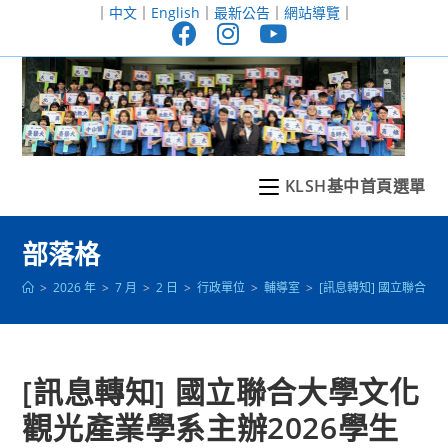
跳
｜
中文
｜
English
｜
最新公告
｜
網站導覽
｜
轉
至
主
要
內
容
KLSH基中首頁選單
部落格
>
2026 年
>
7 月
>
2 日
>
行政單位
>
輔導室
>
[訊息轉知] 國立聯合
[訊息轉知] 國立聯合大學文化
觀光產業學系主辦2026學生