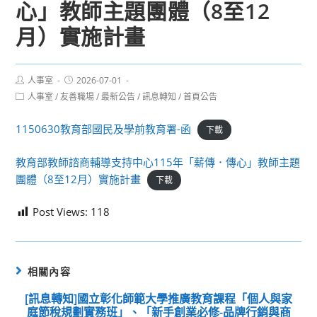
心」教師主題團體（8至12
月）實施計畫
Post
Post
人事室
2026-07-01
author:
published:
Post
人事室
/
友善職場
/
最新公告
/
訊息轉知
/
首頁公告
category:
1150630教育部國民及學前教育署-函
下載
教育部教師諮商輔導支持中心115年「薪傳．傳心」教師主題
團體（8至12月）實施計畫
下載
Post Views:
118
相關內容
[訊息轉知]國立彰化師範大學推廣教育課程「個人與家
庭節稅規劃實務班」、「新手創業必修-品牌行銷與商