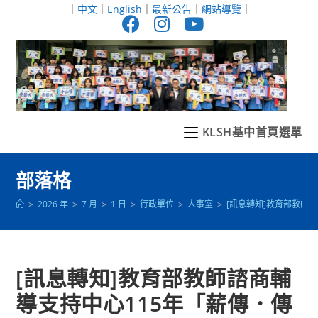
跳
｜
中文
｜
English
｜
最新公告
｜
網站導覽
｜
轉
至
主
要
內
容
KLSH基中首頁選單
部落格
>
2026 年
>
7 月
>
1 日
>
行政單位
>
人事室
>
[訊息轉知]教育部教師
[訊息轉知]教育部教師諮商輔
導支持中心115年「薪傳．傳