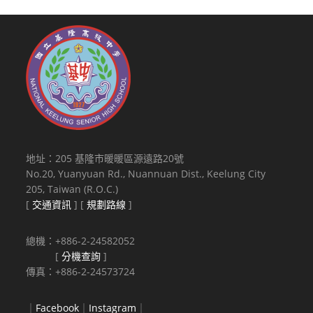
地址：205 基隆市暖暖區源遠路20號
No.20, Yuanyuan Rd., Nuannuan Dist., Keelung City
205, Taiwan (R.O.C.)
[
交通資訊
] [
規劃路線
]
總機：+886-2-24582052
[
分機查詢
]
傳真：+886-2-24573724
｜
Facebook
｜
Instagram
｜