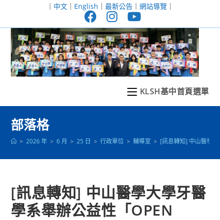
跳
｜
中文
｜
English
｜
最新公告
｜
網站導覽
｜
轉
至
主
要
內
容
KLSH基中首頁選單
部落格
>
2026 年
>
6 月
>
25 日
>
行政單位
>
輔導室
>
[訊息轉知] 中山醫學
[訊息轉知] 中山醫學大學牙醫
學系舉辦公益性「OPEN