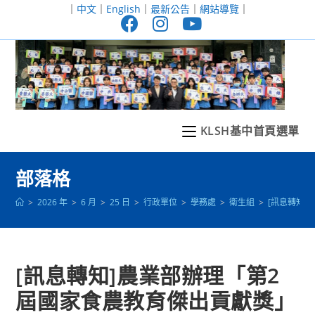
跳
｜
中文
｜
English
｜
最新公告
｜
網站導覽
｜
轉
至
主
要
內
容
KLSH基中首頁選單
部落格
>
2026 年
>
6 月
>
25 日
>
行政單位
>
學務處
>
衛生組
>
[訊息轉知
[訊息轉知]農業部辦理「第2
屆國家食農教育傑出貢獻獎」