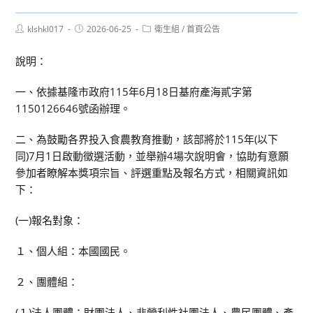
Post
Post
Post
klshkl017
2026-06-25
衛生組
/
首頁公告
author:
published:
category:
說明：
一、依據基隆市政府115年6月18日基府產海貳字第
1150126646號函辦理。
二、為鼓勵各界投入食農教育推動，該部將於115年(以下
同)7月1日啟動徵選活動，並舉辦4場次說明會，協助有意願
參加者瞭解本獎項宗旨、評選重點及報名方式，相關資訊如
下：
(一)報名對象：
１、個人組：本國國民。
２、團體組：
(１)法人團體：財團法人、非營利性社團法人、農民團體、產