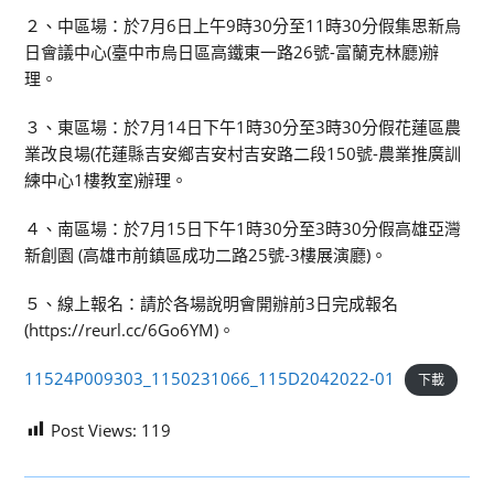
２、中區場：於7月6日上午9時30分至11時30分假集思新烏
日會議中心(臺中市烏日區高鐵東一路26號-富蘭克林廳)辦
理。
３、東區場：於7月14日下午1時30分至3時30分假花蓮區農
業改良場(花蓮縣吉安鄉吉安村吉安路二段150號-農業推廣訓
練中心1樓教室)辦理。
４、南區場：於7月15日下午1時30分至3時30分假高雄亞灣
新創園 (高雄市前鎮區成功二路25號-3樓展演廳)。
５、線上報名：請於各場說明會開辦前3日完成報名
(https://reurl.cc/6Go6YM)。
11524P009303_1150231066_115D2042022-01
下載
Post Views:
119