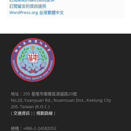
訂閱留言的資訊提供
WordPress.org 台灣繁體中文
地址：205 基隆市暖暖區源遠路20號
No.20, Yuanyuan Rd., Nuannuan Dist., Keelung City
205, Taiwan (R.O.C.)
[
交通資訊
] [
規劃路線
]
總機：+886-2-24582052