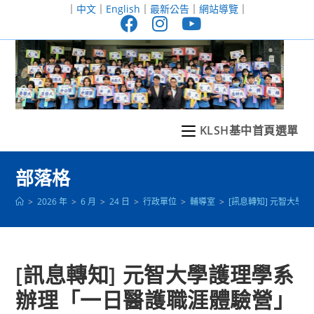
跳
｜
中文
｜
English
｜
最新公告
｜
網站導覽
｜
轉
至
主
要
內
容
KLSH基中首頁選單
部落格
>
2026 年
>
6 月
>
24 日
>
行政單位
>
輔導室
>
[訊息轉知] 元智大
[訊息轉知] 元智大學護理學系
辦理「一日醫護職涯體驗營」