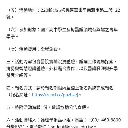
（五）活動地址：220新北市板橋區華東里南雅南路二段122
號。
（六）參加對象：國、高中學生及對醫護領域有興趣之青年
學子。
（七）活動費用：全程免費。
三、活動內容包含醫院實地沉浸體驗、護理工作現場探索、
病房與智慧照護體驗、外科縫合實作，以及醫護職涯與升學
發展介紹等。
四、報名方式：請於報名期限內至線上報名系統完成報名
（報名網址：
https://reurl.cc/ppzbze
)。
五、檢附活動海報1份，敬請協助公告宣傳。
六、活動聯絡人：護理學系巫小姐，電話：（03）463-8800
分機6621，電子郵件：sndept@g.yzu.edu.tw。