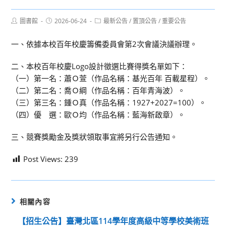
Post
Post
Post
圖書館
2026-06-24
最新公告
/
置頂公告
/
重要公告
author:
published:
category:
一、依據本校百年校慶籌備委員會第2次會議決議辦理。
二、本校百年校慶Logo設計徵選比賽得獎名單如下：
（一）第一名：蕭Ｏ萱（作品名稱：基光百年 百載星程）。
（二）第二名：喬Ｏ綱（作品名稱：百年青海波）。
（三）第三名：鍾Ｏ真（作品名稱：1927+2027=100）。
（四）優 選：歐Ｏ均（作品名稱：藍海新啟章）。
三、競賽獎勵金及獎狀領取事宜將另行公告通知。
Post Views:
239
相關內容
【招生公告】臺灣北區114學年度高級中等學校美術班