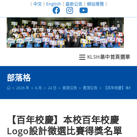
跳
｜
中文
｜
English
｜
最新公告
｜
網站導覽
｜
轉
至
主
要
內
容
KLSH基中首頁選單
部落格
>
2026 年
>
6 月
>
24 日
>
首頁公告
>
置頂公告
>
【百年校慶】本校百
【百年校慶】本校百年校慶
Logo設計徵選比賽得獎名單