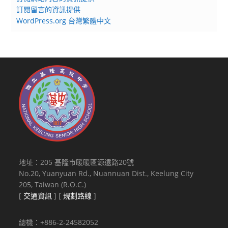
訂閱留言的資訊提供
WordPress.org 台灣繁體中文
地址：205 基隆市暖暖區源遠路20號
No.20, Yuanyuan Rd., Nuannuan Dist., Keelung City
205, Taiwan (R.O.C.)
[
交通資訊
] [
規劃路線
]
總機：+886-2-24582052