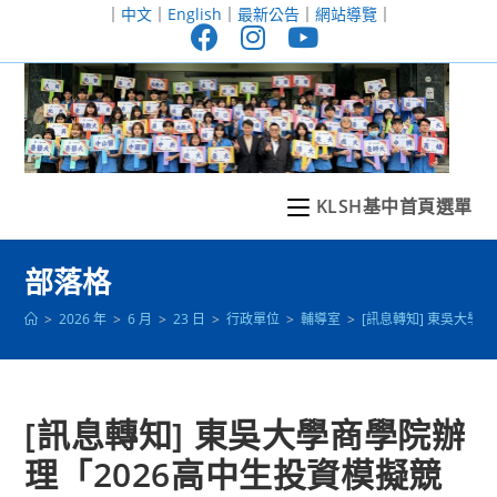
跳
｜
中文
｜
English
｜
最新公告
｜
網站導覽
｜
轉
至
主
要
內
容
KLSH基中首頁選單
部落格
>
2026 年
>
6 月
>
23 日
>
行政單位
>
輔導室
>
[訊息轉知] 東吳大學
[訊息轉知] 東吳大學商學院辦
理「2026高中生投資模擬競