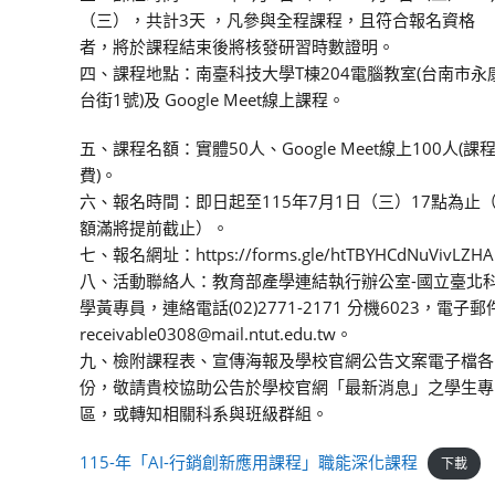
（三），共計3天 ，凡參與全程課程，且符合報名資格
者，將於課程結束後將核發研習時數證明。
四、課程地點：南臺科技大學T棟204電腦教室(台南市永
台街1號)及 Google Meet線上課程。
五、課程名額：實體50人、Google Meet線上100人(課
費)。
六、報名時間：即日起至115年7月1日（三）17點為止
額滿將提前截止）。
七、報名網址：https://forms.gle/htTBYHCdNuVivLZHA
八、活動聯絡人：教育部產學連結執行辦公室-國立臺北
學黃專員，連絡電話(02)2771-2171 分機6023，電子郵
receivable0308@mail.ntut.edu.tw。
九、檢附課程表、宣傳海報及學校官網公告文案電子檔各
份，敬請貴校協助公告於學校官網「最新消息」之學生專
區，或轉知相關科系與班級群組。
115-年「AI-行銷創新應用課程」職能深化課程
下載