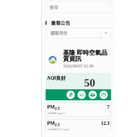
Search
for:
彙整公告
彙
選取月份
整
公
告