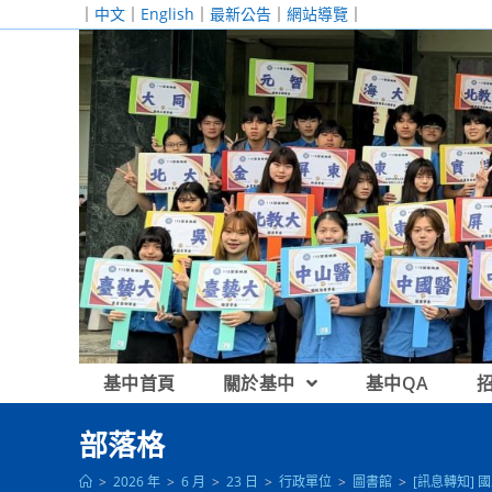
跳
｜
中文
｜
English
｜
最新公告
｜
網站導覽
｜
轉
至
主
要
內
容
基中首頁
關於基中
基中QA
部落格
>
2026 年
>
6 月
>
23 日
>
行政單位
>
圖書館
>
[訊息轉知]