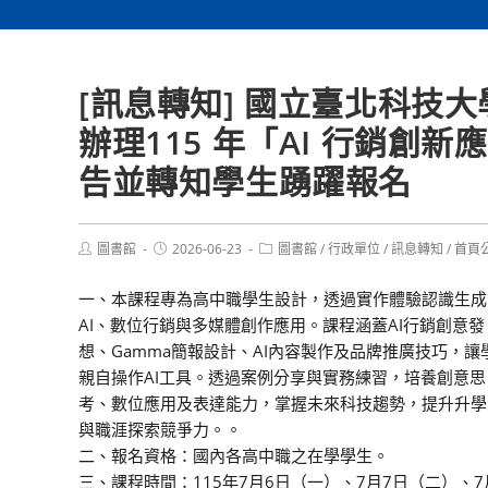
[訊息轉知] 國立臺北科技
辦理115 年「AI 行銷
告並轉知學生踴躍報名
Post
Post
Post
圖書館
2026-06-23
圖書館
/
行政單位
/
訊息轉知
/
首頁
author:
published:
category:
一、本課程專為高中職學生設計，透過實作體驗認識生成
AI、數位行銷與多媒體創作應用。課程涵蓋AI行銷創意發
想、Gamma簡報設計、AI內容製作及品牌推廣技巧，讓
親自操作AI工具。透過案例分享與實務練習，培養創意思
考、數位應用及表達能力，掌握未來科技趨勢，提升升學
與職涯探索競爭力。。
二、報名資格：國內各高中職之在學學生。
三、課程時間：115年7月6日（一）、7月7日（二）、7