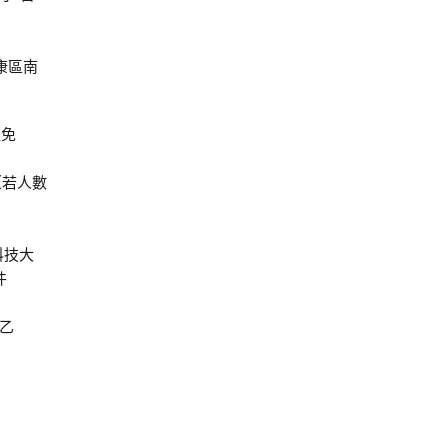
康區南
程免
（若人數
科技大
件
乙