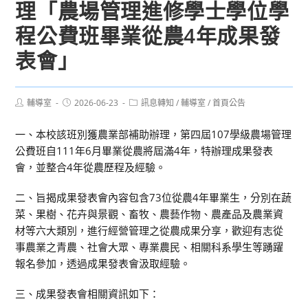
理「農場管理進修學士學位學
程公費班畢業從農4年成果發
表會」
Post
Post
Post
輔導室
2026-06-23
訊息轉知
/
輔導室
/
首頁公告
author:
published:
category:
一、本校該班別獲農業部補助辦理，第四屆107學級農場管理
公費班自111年6月畢業從農將屆滿4年，特辦理成果發表
會，並整合4年從農歷程及經驗。
二、旨揭成果發表會內容包含73位從農4年畢業生，分別在蔬
菜、果樹、花卉與景觀、畜牧、農藝作物、農產品及農業資
材等六大類別，進行經營管理之從農成果分享，歡迎有志從
事農業之青農、社會大眾、專業農民、相關科系學生等踴躍
報名參加，透過成果發表會汲取經驗。
三、成果發表會相關資訊如下：