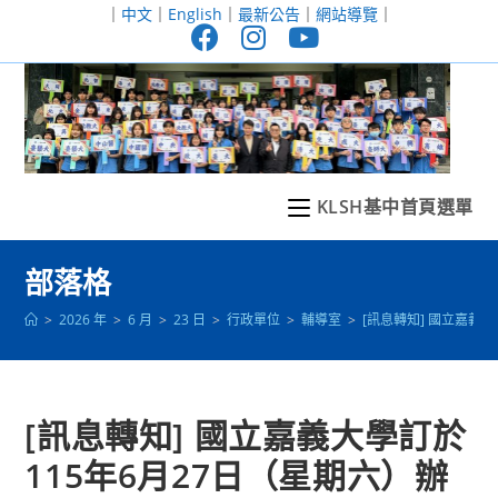
跳
｜
中文
｜
English
｜
最新公告
｜
網站導覽
｜
轉
至
主
要
內
容
KLSH基中首頁選單
部落格
>
2026 年
>
6 月
>
23 日
>
行政單位
>
輔導室
>
[訊息轉知] 國立嘉義
[訊息轉知] 國立嘉義大學訂於
115年6月27日（星期六）辦