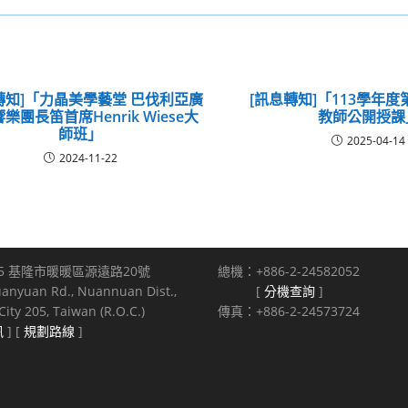
轉知]「力晶美學藝堂 巴伐利亞廣
[訊息轉知]「113學年
樂團長笛首席Henrik Wiese大
教師公開授課
師班」
2025-04-14
2024-11-22
5 基隆市暖暖區源遠路20號
總機：+886-2-24582052
uanyuan Rd., Nuannuan Dist.,
[
分機查詢
]
ity 205, Taiwan (R.O.C.)
傳真：+886-2-24573724
訊
] [
規劃路線
]