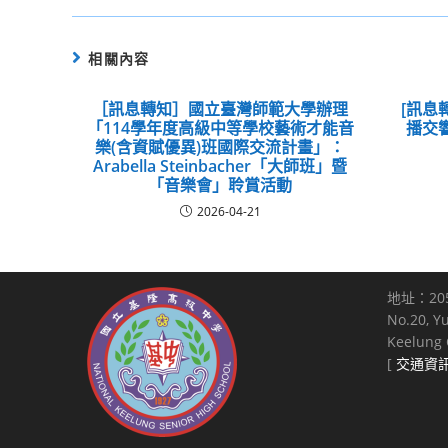
相關內容
［訊息轉知］國立臺灣師範大學辦理
[訊息
「114學年度高級中等學校藝術才能音
播交響
樂(含資賦優異)班國際交流計畫」：
Arabella Steinbacher「大師班」暨
「音樂會」聆賞活動
2026-04-21
地址：20
No.20, Y
Keelung C
[
交通資