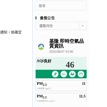
Search
for:
彙整公告
彙
選取月份
整
ne通知，始確定
公
告