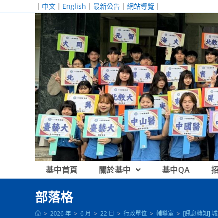
跳
｜
中文
｜
English
｜
最新公告
｜
網站導覽
｜
轉
至
主
要
內
容
基中首頁
關於基中
基中QA
部落格
>
2026 年
>
6 月
>
22 日
>
行政單位
>
輔導室
>
[訊息轉知]