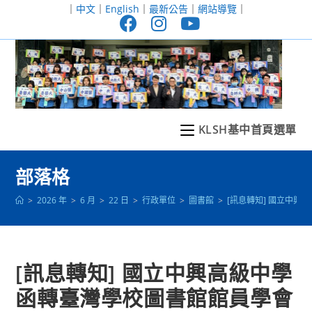
跳
｜
中文
｜
English
｜
最新公告
｜
網站導覽
｜
轉
至
主
要
內
容
KLSH基中首頁選單
部落格
>
2026 年
>
6 月
>
22 日
>
行政單位
>
圖書館
>
[訊息轉知] 國立中
[訊息轉知] 國立中興高級中學
函轉臺灣學校圖書館館員學會