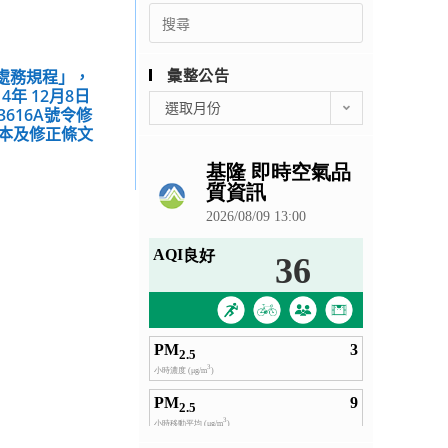
Search
for:
彙整公告
館處務規程」，
年 12月8日
彙
選取月份
3616A號令修
整
本及修正條文
公
告