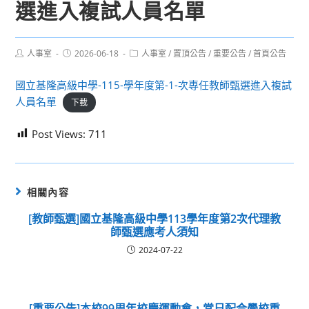
選進入複試人員名單
Post
Post
Post
人事室
2026-06-18
人事室
/
置頂公告
/
重要公告
/
首頁公告
author:
published:
category:
國立基隆高級中學-115-學年度第-1-次專任教師甄選進入複試
人員名單
下載
Post Views:
711
相關內容
[教師甄選]國立基隆高級中學113學年度第2次代理教
師甄選應考人須知
2024-07-22
[重要公告]本校99周年校慶運動會，當日配合學校重