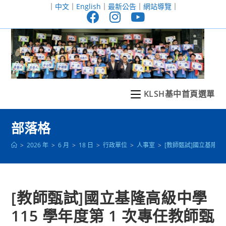
跳
｜
中文
｜
English
｜
最新公告
｜
網站導覽
｜
轉
至
主
要
內
容
KLSH基中首頁選單
部落格
>
2026 年
>
6 月
>
18 日
>
行政單位
>
人事室
>
[教師甄試]國立基隆高
[教師甄試]國立基隆高級中學
115 學年度第 1 次專任教師甄