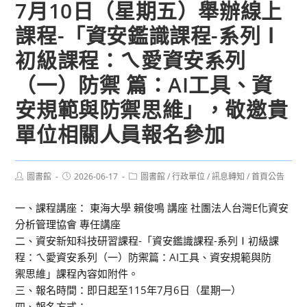
7月10日（星期五）舉辦線上
課程-「資安鑑識課程-系列Ⅰ
初級課程：ㄟ愛資安系列
（一）防禦 篇：AI工具、資
安規範與防禦思維」，敬邀貴
單位相關人員報名參加
Post
Post
Post
圖書館
2026-06-17
圖書館
/
行政單位
/
訊息轉知
/
首頁公告
author:
published:
category:
一、課程講座： 東海大學 賴俊鳴 講座 社團法人台灣E化資安
分析管理協會 專任講座
二、資安新知科技研習課程-「資安鑑識課程-系列Ⅰ初級課
程：ㄟ愛資安系列（一）防禦篇：AI工具、資安規範與防
禦思維」課程內容如附件。
三、報名時間：即日起至115年7月6日（星期一）
四、報名方式：