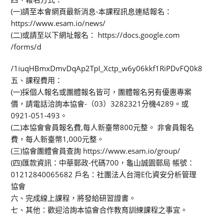
(一)請至本會網頁最新消息-本課程訊息連結報名：
https://www.esam.io/news/
(二)或請至以下網址報名： https://docs.google.com
/forms/d
/1iuqHBmxDmvDqAp2TpI_Xctp_w6y06kkf1RiPDvFQ0k8
五、課程費用：
(一)採個人報名或團體報名皆可，團體報名另有優惠專案
價，請電話洽詢本協會-（03）3282321分機4289。或
0921-051-493。
(二)本協會會員報名費,每人新臺幣800元整。 非會員報名
費，每人新臺幣1,000元整。
(三)協會團體會員查詢 https://www.esam.io/group/
(四)匯款資訊：中華郵政-代碼700，龜山誠園郵局 帳號：
01212840065682 戶名：社團法人台灣E化資安分析管理
協會
六、完成線上課程，將發給研習證書。
七、其他：歡迎洽詢本協會合作教育訓練課程之事宜。