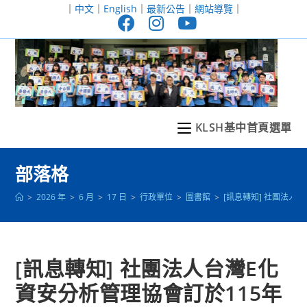
跳
｜
中文
｜
English
｜
最新公告
｜
網站導覽
｜
轉
至
主
要
內
容
KLSH基中首頁選單
部落格
>
2026 年
>
6 月
>
17 日
>
行政單位
>
圖書館
>
[訊息轉知] 社團法
[訊息轉知] 社團法人台灣E化
資安分析管理協會訂於115年