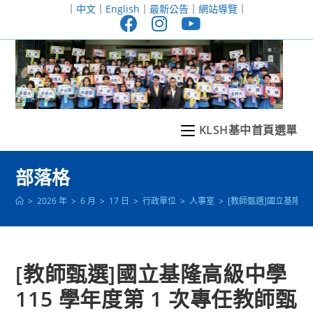
跳
｜
中文
｜
English
｜
最新公告
｜
網站導覽
｜
轉
至
主
要
內
容
KLSH基中首頁選單
部落格
>
2026 年
>
6 月
>
17 日
>
行政單位
>
人事室
>
[教師甄選]國立基隆高
[教師甄選]國立基隆高級中學
115 學年度第 1 次專任教師甄