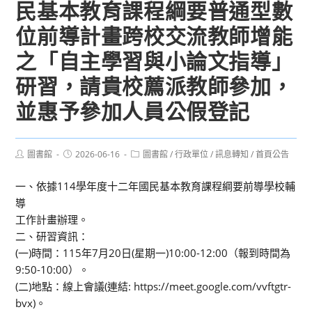
民基本教育課程綱要普通型數
位前導計畫跨校交流教師增能
之「自主學習與小論文指導」
研習，請貴校薦派教師參加，
並惠予參加人員公假登記
Post
Post
Post
圖書館
2026-06-16
圖書館
/
行政單位
/
訊息轉知
/
首頁公告
author:
published:
category:
一、依據114學年度十二年國民基本教育課程綱要前導學校輔
導
工作計畫辦理。
二、研習資訊：
(一)時間：115年7月20日(星期一)10:00-12:00（報到時間為
9:50-10:00）。
(二)地點：線上會議(連結: https://meet.google.com/vvftgtr-
bvx)。