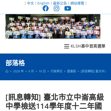
跳
｜
中文
｜
English
｜
最新公告
｜
網站導覽
｜
轉
至
主
要
內
容
KLSH基中首頁選單
部落格
>
2026 年
>
6 月
>
16 日
>
行政單位
>
圖書館
>
[訊息轉知] 臺北市
[訊息轉知] 臺北市立中崙高級
中學檢送114學年度十二年國