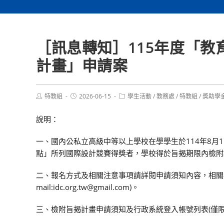
［訊息轉知］115年度「
計畫」申請案
Post
Post
Post
特教組
2026-06-15
學生活動
/
教務處
/
特教組
/
獎助學
author:
published:
category:
說明：
一、國內公私立高級中等以上學校在學學生於114年8月
點」所列國際設計競賽得獎者，學校得於旨揭期限內檢附
二、報名方式及相關注意事項請詳閱申請須知內容，相關疑義請洽計
mail:idc.org.tw@gmail.com)。
三、檢附旨揭計畫申請須知及行政系統登入帳號列表(僅限