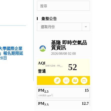
Search
for:
彙整公告
彙
選取月份
整
公
告
育大學國際企業
」報名期限延
28日