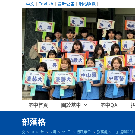
跳
｜
中文
｜
English
｜
最新公告
｜
網站導覽
｜
轉
至
主
要
內
容
基中首頁
關於基中
基中QA
部落格
>
2026 年
>
6 月
>
15 日
>
行政單位
>
教務處
>
［訊息轉知］