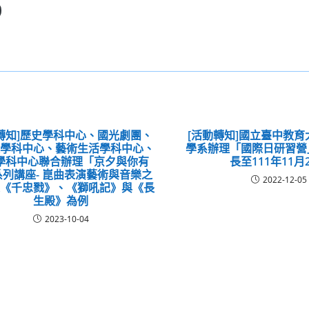
轉知]歷史學科中心、國光劇團、
[活動轉知]國立臺中教
文學科中心、藝術生活學科中心、
學系辦理「國際日研習營
學科中心聯合辦理「京夕與你有
長至111年11月
系列講座- 崑曲表演藝術與音樂之
2022-12-05
以《千忠戮》、《獅吼記》與《長
生殿》為例
2023-10-04