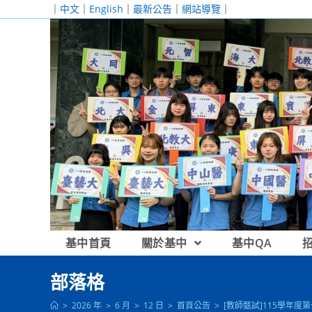
跳
｜
中文
｜
English
｜
最新公告
｜
網站導覽
｜
轉
至
主
要
內
容
基中首頁
關於基中
基中QA
部落格
>
2026 年
>
6 月
>
12 日
>
首頁公告
>
[教師甄試]115學年