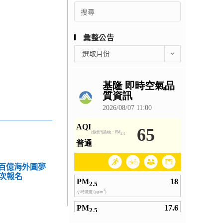
Search
for:
彙整公告
彙
選取月份
整
公
告
年百億海外圓夢
次報名