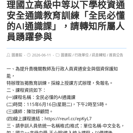
理國立高級中等以下學校資通
安全通識教育訓練「全民必懂
的AI通識課」，請轉知所屬人
員踴躍參與
Post
Post
Post
圖書館
2026-06-11
圖書館
/
行政單位
/
訊息轉知
/
首頁公告
author:
published:
category:
一、為提升貴機關教師及行政人員資通安全與個資保護知
能，
特辦理旨揭教育訓練，採線上授課方式辦理，免報名。
二、課程資訊如下：
(一)課程名稱：全民必懂的AI通識課
(二)時間：115年6月16日(星期二)，下午2時至5時。
(三)講師：陳玟錚顧問。
(四)線上課程連結：https://reurl.cc/epKyL7
三、請參訓人員依統一名稱格式(格式：單位名稱-中文全名，
如：國立○○高級中學-王小明)進入線上課程，以便課後