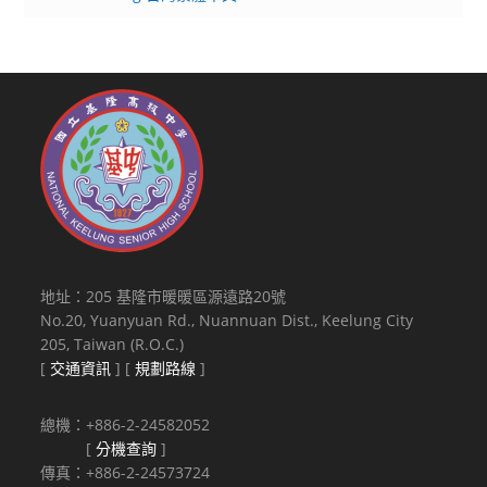
地址：205 基隆市暖暖區源遠路20號
No.20, Yuanyuan Rd., Nuannuan Dist., Keelung City
205, Taiwan (R.O.C.)
[
交通資訊
] [
規劃路線
]
總機：+886-2-24582052
[
分機查詢
]
傳真：+886-2-24573724