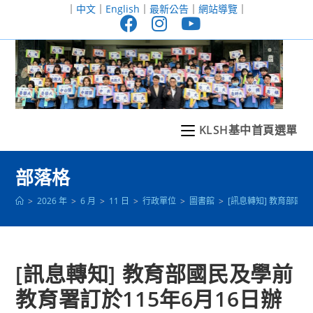
跳
｜
中文
｜
English
｜
最新公告
｜
網站導覽
｜
轉
至
主
要
內
容
KLSH基中首頁選單
部落格
>
2026 年
>
6 月
>
11 日
>
行政單位
>
圖書館
>
[訊息轉知] 教育部
[訊息轉知] 教育部國民及學前
教育署訂於115年6月16日辦