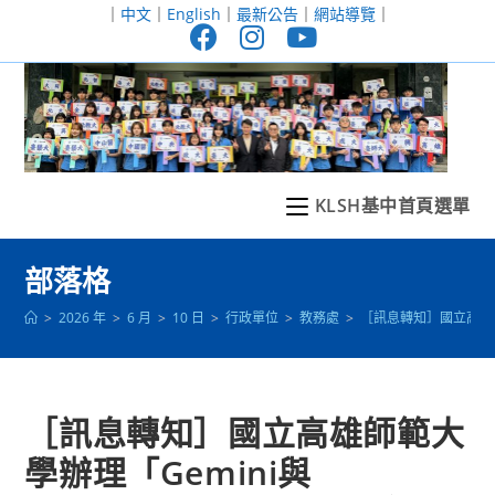
跳
｜
中文
｜
English
｜
最新公告
｜
網站導覽
｜
轉
至
主
要
內
容
KLSH基中首頁選單
部落格
>
2026 年
>
6 月
>
10 日
>
行政單位
>
教務處
>
［訊息轉知］國立高雄師範
［訊息轉知］國立高雄師範大
學辦理「Gemini與