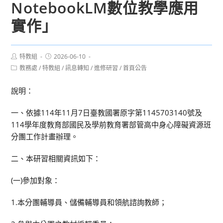
NotebookLM數位教學應用
實作」
Post
Post
特教組
2026-06-10
author:
published:
Post
教務處
/
特教組
/
訊息轉知
/
進修研習
/
首頁公告
category:
說明：
一、依據114年11月7日臺教國署原字第1145703140號及
114學年度教育部國民及學前教育署部管高中身心障礙資源班
分團工作計畫辦理。
二、本研習相關資訊如下：
(一)參加對象：
1.本分團輔導員、儲備輔導員和領航諮詢教師；