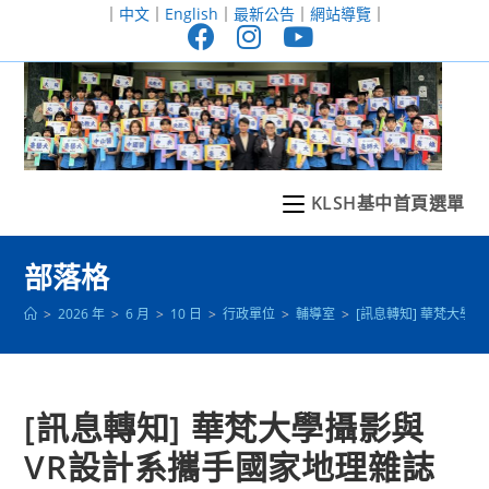
跳
｜
中文
｜
English
｜
最新公告
｜
網站導覽
｜
轉
至
主
要
內
容
KLSH基中首頁選單
部落格
>
2026 年
>
6 月
>
10 日
>
行政單位
>
輔導室
>
[訊息轉知] 華梵大學
[訊息轉知] 華梵大學攝影與
VR設計系攜手國家地理雜誌