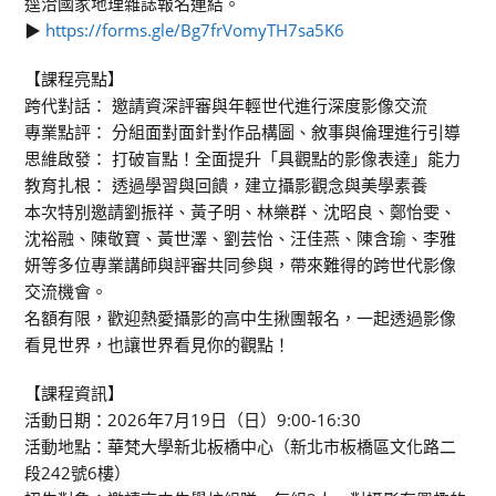
逕洽國家地理雜誌報名連結。
▶︎
https://forms.gle/Bg7frVomyTH7sa5K6
【課程亮點】
跨代對話： 邀請資深評審與年輕世代進行深度影像交流
專業點評： 分組面對面針對作品構圖、敘事與倫理進行引導
思維啟發： 打破盲點！全面提升「具觀點的影像表達」能力
教育扎根： 透過學習與回饋，建立攝影觀念與美學素養
本次特別邀請劉振祥、黃子明、林樂群、沈昭良、鄭怡雯、
沈裕融、陳敬寶、黃世澤、劉芸怡、汪佳燕、陳含瑜、李雅
妍等多位專業講師與評審共同參與，帶來難得的跨世代影像
交流機會。
名額有限，歡迎熱愛攝影的高中生揪團報名，一起透過影像
看見世界，也讓世界看見你的觀點！
【課程資訊】
活動日期：2026年7月19日（日）9:00-16:30
活動地點：華梵大學新北板橋中心（新北市板橋區文化路二
段242號6樓）