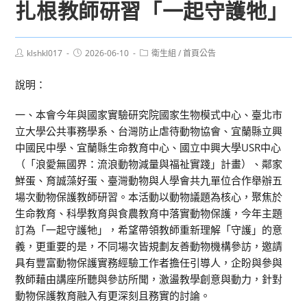
扎根教師研習「一起守護牠」
Post
Post
Post
klshkl017
2026-06-10
衛生組
/
首頁公告
author:
published:
category:
說明：
一、本會今年與國家實驗研究院國家生物模式中心、臺北市
立大學公共事務學系、台灣防止虐待動物協會、宜蘭縣立興
中國民中學、宜蘭縣生命教育中心、國立中興大學USR中心
（「浪愛無國界：流浪動物減量與福祉實踐」計畫）、鄰家
鮮蛋、育誠藻好蛋、臺灣動物與人學會共九單位合作舉辦五
場次動物保護教師研習。本活動以動物議題為核心，聚焦於
生命教育、科學教育與食農教育中落實動物保護，今年主題
訂為「一起守護牠」，希望帶領教師重新理解「守護」的意
義，更重要的是，不同場次皆規劃友善動物機構參訪，邀請
具有豐富動物保護實務經驗工作者擔任引導人，企盼與參與
教師藉由講座所聽與參訪所聞，激盪教學創意與動力，針對
動物保護教育融入有更深刻且務實的討論。