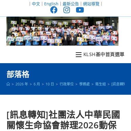
跳
｜
中文
｜
English
｜
最新公告
｜
網站導覽
｜
轉
至
主
要
內
容
KLSH基中首頁選單
部落格
>
2026 年
>
6 月
>
10 日
>
行政單位
>
學務處
>
衛生組
>
[訊息轉知
[訊息轉知]社團法人中華民國
關懷生命協會辦理2026動保