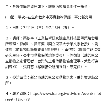
二、各場次簡要資訊如下，詳細內容請見附件一簡章。
(一)第一場次─在生命教育中落實動物保護－臺北新北場
１、日期：7月1日（三）至7月3日（五）。
２、講師：蔡依寧（工業技術研究院產業科技國際策略發展
所經理、律師）、黃宗潔（國立東華大學華文系教授）、劉
倩彣（前動物保護檢查員5年經歷）、黃愷羚（關懷生命協會
研究主任、臺中市動物保護諮詢委員）、許朝訓（瑞芳區公
立動物之家管理者、台灣防止虐待動物協會理事、犬隻行為
訓練師）、張舜慈（猴硐貓公所照養員、導覽員）。
３、參訪單位：新北市瑞芳區公立動物之家、瑞芳猴硐貓公
所。
４、報名資訊：https://www.lca.org.tw/civicrm/event/info?
reset=1&id=78