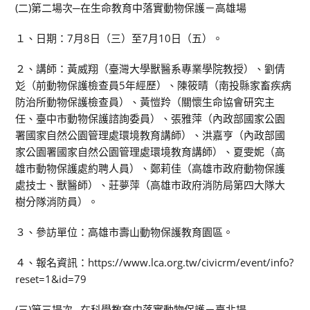
(二)第二場次─在生命教育中落實動物保護－高雄場
１、日期：7月8日（三）至7月10日（五）。
２、講師：黃威翔（臺灣大學獸醫系專業學院教授）、劉倩
彣（前動物保護檢查員5年經歷）、陳筱晴（南投縣家畜疾病
防治所動物保護檢查員）、黃愷羚（關懷生命協會研究主
任、臺中市動物保護諮詢委員）、張雅萍（內政部國家公園
署國家自然公園管理處環境教育講師）、洪嘉亨（內政部國
家公園署國家自然公園管理處環境教育講師）、夏雯妮（高
雄市動物保護處約聘人員）、鄭莉佳（高雄市政府動物保護
處技士、獸醫師）、莊夢萍（高雄市政府消防局第四大隊大
樹分隊消防員）。
３、參訪單位：高雄市壽山動物保護教育園區。
４、報名資訊：https://www.lca.org.tw/civicrm/event/info?
reset=1&id=79
(三)第三場次─在科學教育中落實動物保護－臺北場