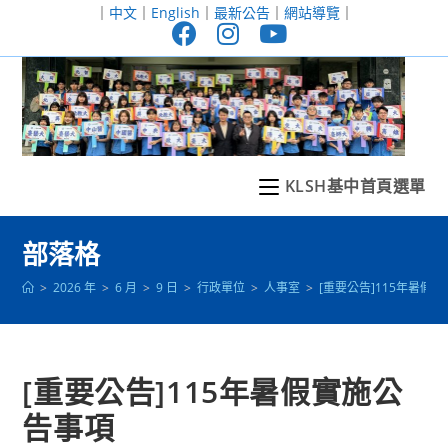
跳
｜
中文
｜
English
｜
最新公告
｜
網站導覽
｜
轉
至
主
要
內
容
KLSH基中首頁選單
部落格
>
2026 年
>
6 月
>
9 日
>
行政單位
>
人事室
>
[重要公告]115年暑假
[重要公告]115年暑假實施公
告事項