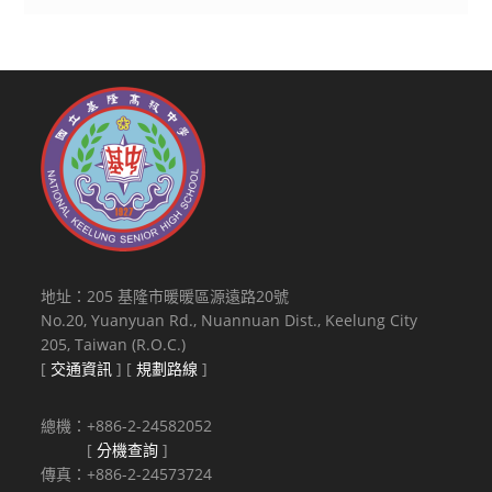
地址：205 基隆市暖暖區源遠路20號
No.20, Yuanyuan Rd., Nuannuan Dist., Keelung City
205, Taiwan (R.O.C.)
[
交通資訊
] [
規劃路線
]
總機：+886-2-24582052
[
分機查詢
]
傳真：+886-2-24573724