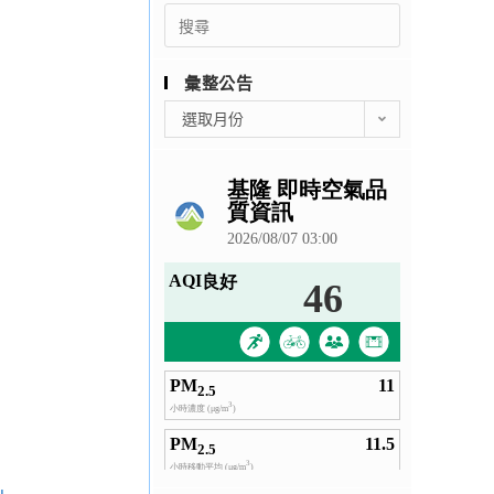
Search
for:
彙整公告
彙
選取月份
整
公
告