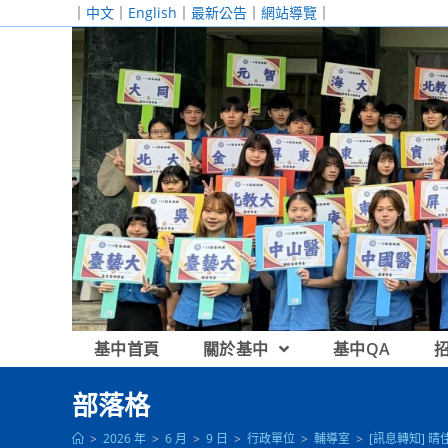
跳
｜
中文
｜
English
｜
最新公告
｜
網站導覽
｜
轉
至
主
要
內
容
基中首頁
關於基中
基中QA
部落格
>
2026 年
>
6 月
>
9 日
>
行政單位
>
輔導室
>
[訊息轉知] 晴