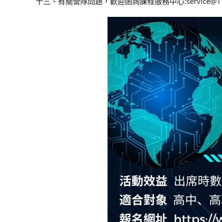
十三、有關營隊問題，歡迎函詢課程服務中心:service@17l