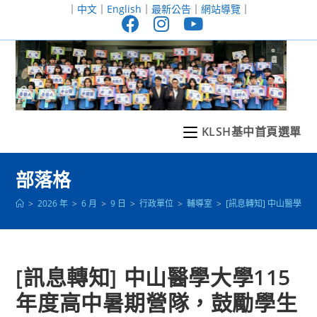
跳
｜
中文
｜
English
｜
最新公告
｜
網站導覽
｜
轉
至
主
要
內
容
KLSH基中首頁選單
部落格
>
2026 年
>
6 月
>
9 日
>
行政單位
>
輔導室
>
[訊息轉知] 中山醫學
[訊息轉知] 中山醫學大學115
年度高中暑期營隊，鼓勵學生