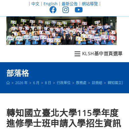
跳
｜
中文
｜
English
｜
最新公告
｜
網站導覽
｜
轉
至
主
要
內
容
KLSH基中首頁選單
部落格
>
2026 年
>
6 月
>
8 日
>
行政單位
>
教務處
>
註冊組
>
轉知國立臺北
轉知國立臺北大學115學年度
進修學士班申請入學招生資訊