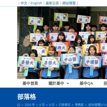
跳
｜
中文
｜
English
｜
最新公告
｜
網站導覽
｜
轉
至
主
要
內
容
基中首頁
關於基中
基中QA
部落格
>
2026 年
>
6 月
>
8 日
>
行政單位
>
學務處
>
[校內競賽]1