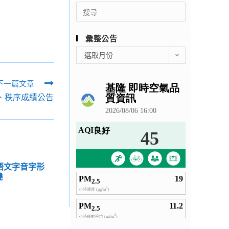
Search
for:
彙整公告
彙
選取月份
整
公
下一篇文章
告
潔、秩序成績公告
國語文字音字形
曉