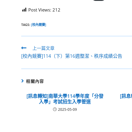
Post Views:
212
TAGS:
[校內競賽]
Read
上一篇文章
more
[校內競賽]114（下）第16週整潔、秩序成績公告
articles
相關內容
[訊息轉知]南華大學114學年度「分發
[訊息
入學」考試招生入學管道
2025-05-09