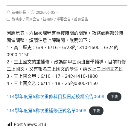
Post
Post
註冊組長
2026-06-05
author:
published:
Post
教務處
/
置頂公告
/
註冊組
/
重要公告
/
首頁公告
category:
因應第五、六梯次課程有重複時間的問題，教務處將部分時
間做調整，煩請注意上課時間，說明如下：
1、高二歷史：6/9、6/16、6/23的1310-1600，6/24的
0900-1150
2、三上國文的重補修，改為開甲乙兩班自學輔導，目前有修
二上國文，又有報名三上國文的學生，請改上三上國文乙班
3、三上國文甲：6/10、17、24的1410-1800
4、三上國文乙：6/11、18、25的0800-1150
114學年度第6梯次重修科目及日期校網公告0608
下載
114學年度第6梯次重補修正式名單0608
下載
Post Views:
313