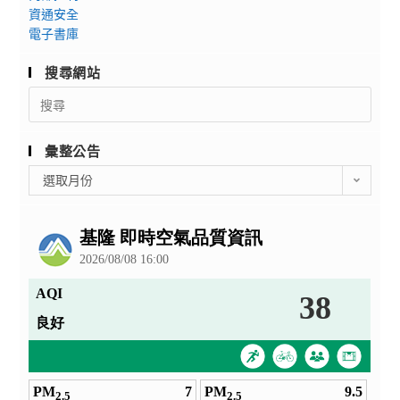
資通安全
電子書庫
搜尋網站
Search
for:
彙整公告
彙
選取月份
整
公
告