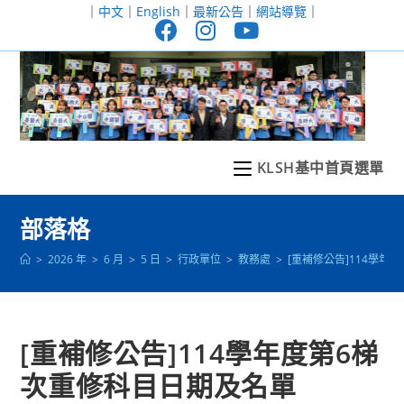
跳
｜
中文
｜
English
｜
最新公告
｜
網站導覽
｜
轉
至
主
要
內
容
KLSH基中首頁選單
部落格
>
2026 年
>
6 月
>
5 日
>
行政單位
>
教務處
>
[重補修公告]114學年
[重補修公告]114學年度第6梯
次重修科目日期及名單