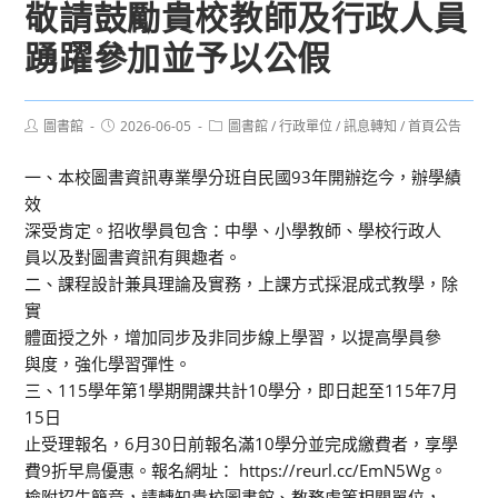
敬請鼓勵貴校教師及行政人員
踴躍參加並予以公假
Post
Post
Post
圖書館
2026-06-05
圖書館
/
行政單位
/
訊息轉知
/
首頁公告
author:
published:
category:
一、本校圖書資訊專業學分班自民國93年開辦迄今，辦學績
效
深受肯定。招收學員包含：中學、小學教師、學校行政人
員以及對圖書資訊有興趣者。
二、課程設計兼具理論及實務，上課方式採混成式教學，除
實
體面授之外，增加同步及非同步線上學習，以提高學員參
與度，強化學習彈性。
三、115學年第1學期開課共計10學分，即日起至115年7月
15日
止受理報名，6月30日前報名滿10學分並完成繳費者，享學
費9折早鳥優惠。報名網址： https://reurl.cc/EmN5Wg。
檢附招生簡章，請轉知貴校圖書館、教務處等相關單位，