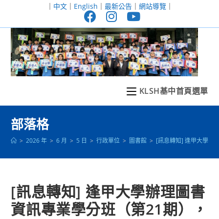
跳
｜
中文
｜
English
｜
最新公告
｜
網站導覽
｜
轉
至
主
要
內
容
KLSH基中首頁選單
部落格
>
2026 年
>
6 月
>
5 日
>
行政單位
>
圖書館
>
[訊息轉知] 逢甲大學
[訊息轉知] 逢甲大學辦理圖書
資訊專業學分班（第21期），