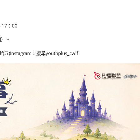
17：00
圈）。
f(五)Instagram：搜尋youthplus_cwlf