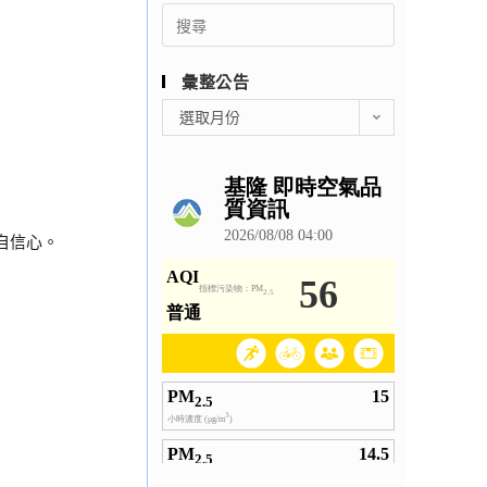
Search
for:
彙整公告
彙
選取月份
整
公
告
自信心。