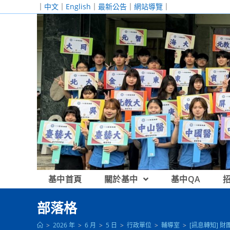
跳
｜
中文
｜
English
｜
最新公告
｜
網站導覽
｜
轉
至
主
要
內
容
基中首頁
關於基中
基中QA
部落格
>
2026 年
>
6 月
>
5 日
>
行政單位
>
輔導室
>
[訊息轉知]