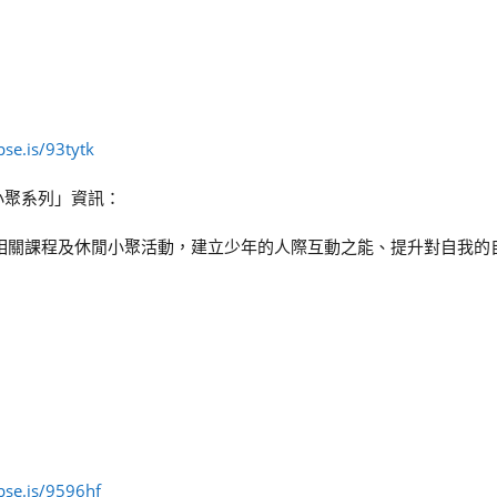
se.is/93tytk
小聚系列」資訊：
動相關課程及休閒小聚活動，建立少年的人際互動之能、提升對自我的
pse.is/9596hf