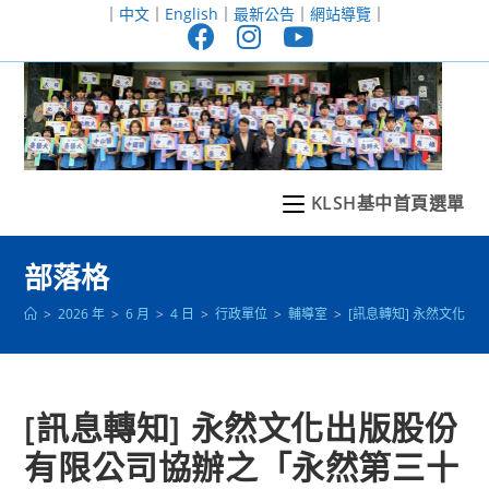
跳
｜
中文
｜
English
｜
最新公告
｜
網站導覽
｜
轉
至
主
要
內
容
KLSH基中首頁選單
部落格
>
2026 年
>
6 月
>
4 日
>
行政單位
>
輔導室
>
[訊息轉知] 永然文化
[訊息轉知] 永然文化出版股份
有限公司協辦之「永然第三十