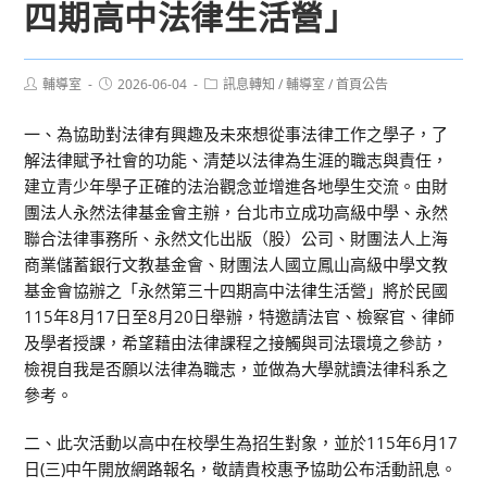
四期高中法律生活營」
Post
Post
Post
輔導室
2026-06-04
訊息轉知
/
輔導室
/
首頁公告
author:
published:
category:
一、為協助對法律有興趣及未來想從事法律工作之學子，了
解法律賦予社會的功能、清楚以法律為生涯的職志與責任，
建立青少年學子正確的法治觀念並增進各地學生交流。由財
團法人永然法律基金會主辦，台北市立成功高級中學、永然
聯合法律事務所、永然文化出版（股）公司、財團法人上海
商業儲蓄銀行文教基金會、財團法人國立鳳山高級中學文教
基金會協辦之「永然第三十四期高中法律生活營」將於民國
115年8月17日至8月20日舉辦，特邀請法官、檢察官、律師
及學者授課，希望藉由法律課程之接觸與司法環境之參訪，
檢視自我是否願以法律為職志，並做為大學就讀法律科系之
參考。
二、此次活動以高中在校學生為招生對象，並於115年6月17
日(三)中午開放網路報名，敬請貴校惠予協助公布活動訊息。