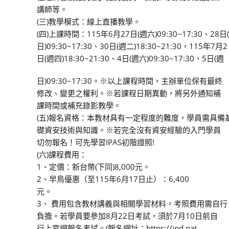
講師等。
(三)教學模式：線上直播教學。
(四)上課時間：115年6月27日(週六)09:30~17:30、28日
日)09:30~17:30、30日(週二)18:30~21:30，115年7月2
日(週四)18:30~21:30、4日(週六)09:30~17:30、5日(週
日)09:30~17:30。※以上課程時間，主辦單位保有最終
修改、變更之權利。※若課程日期異動，將另外通知補
課時間或補充錄影教學。
(五)報名資格：本教材具有一定程度的難度，學員需具備
礎資安技術與知識。※若完全沒有資安經驗的入門學員
切勿報名！可先學習IPAS初階證照!
(六)課程費用：
1、定價：新台幣(下同)8,000元。
2、早鳥優惠（至115年6月17日止）：6,400
元。
3、 費用包含教材講義與相關學習材料，考照費用需自行
負擔。若學員要參加8月22日考試，須於7月10日前自
行上官網報名考試。(報名網址：https://ipd.nat.