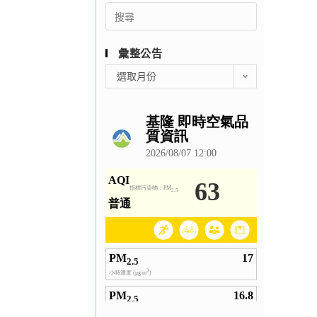
Search
for:
彙整公告
彙
選取月份
整
公
告