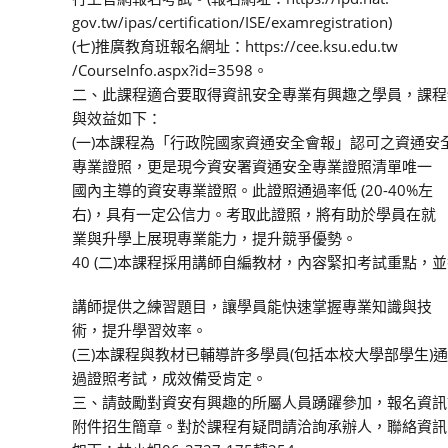
gov.tw/ipas/certification/ISE/examregistration)
(七)推廣教育班報名網址：https://cee.ksu.edu.tw
/CourseInfo.aspx?id=3598。
二、此課程適合要取得資訊安全專業有興趣之學員，課程
與效益如下：
(一)本課程為「行政院國家資通安全會報」認可之資通安
專業證照，更是現今資安署資通安全專業證照清單唯一
國內主導的資安專業證照。此證照通過率低 (20-40%左
右)，具有一定公信力。考取此證照，將有助於學員在就
業與升學上展現專業能力，提升競爭優勢。
40 (二)本課程採用講師自編教材，內容緊扣考試重點，
講師提供之練習題目，讓學員能快速掌握專業知識與技
術，提升學習效率。
(三)本課程與教材已輔導許多學員(包括本校大學部學生)通
過證照考試，成效備受肯定。
三、請鼓勵對資安有興趣的所屬人員踴躍參加，報名資訊
附件招生簡章。對於課程有疑問請洽詢承辦人，聯絡資訊