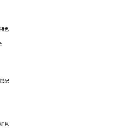
特色
全
並搭配
詳見