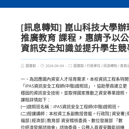
[訊息轉知] 崑山科技大學辦
推廣教育 課程，惠請予以
資訊安全知識並提升學生競
Post
Post
Post
圖書館
2026-06-04
圖書館
/
行政單位
/
訊息轉知
/
首頁
author:
published:
category:
一、為因應國內資安人才培育需求，本校資訊工程系特開
「iPAS資訊安全工程師(中階)證照班」，協助學員建立更
穩固的資訊安全技術，並取得國家推動之資安專業證照，
課程詳情如下：
(一)證照班名稱：iPAS資訊安全工程師(中階)證照班。
(二)授課講師：本校資工系副教授曾龍。行政院|資安署|
福部|經濟部|教育部 資安稽核委員、數位發展部 「數
位經濟發展諮詢會」諮詢委員、公務人員資安職能訓練