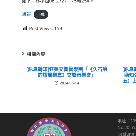
如下：林小姐06-2727-175轉254。
海報
下載
Post Views:
159
相關內容
[訊息轉知]狂美交響管樂團「《久石讓
[訊息
的燦爛樂章》交響音樂會」
函知
五）
2024-06-14
地址：20
No.20, Y
Keelung C