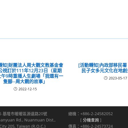
轉知]財團法人周大觀文教基金會
[活動轉知]內政部移民署
公視訂於111年12月23日（星期
民子女多元文化在地創
上午9時重播人生劇場「我還有一
2023-05-17
隻腳─周大觀的故事」
2022-12-15
5 基隆市暖暖區源遠路20號
總機：+886-2-24582052
uanyuan Rd., Nuannuan Dist.,
[
分機查詢
]
ity 205, Taiwan (R.O.C.)
傳真：+886-2-24573724