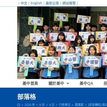
跳
｜
中文
｜
English
｜
最新公告
｜
網站導覽
｜
轉
至
主
要
內
容
基中首頁
關於基中
基中QA
部落格
>
2026 年
>
6 月
>
4 日
>
行政單位
>
圖書館
>
[訊息轉知] 