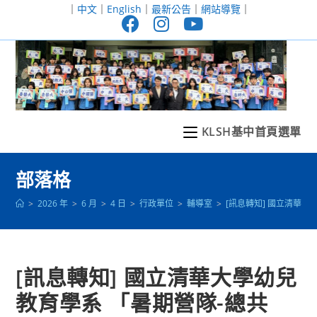
跳
｜
中文
｜
English
｜
最新公告
｜
網站導覽
｜
轉
至
主
要
內
容
KLSH基中首頁選單
部落格
>
2026 年
>
6 月
>
4 日
>
行政單位
>
輔導室
>
[訊息轉知] 國立清華
[訊息轉知] 國立清華大學幼兒
教育學系 「暑期營隊-總共