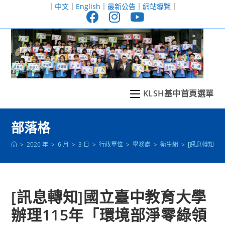
跳
｜
中文
｜
English
｜
最新公告
｜
網站導覽
｜
轉
至
主
要
內
容
KLSH基中首頁選單
部落格
>
2026 年
>
6 月
>
3 日
>
行政單位
>
學務處
>
衛生組
>
[訊息轉知]
[訊息轉知]國立臺中教育大學
辦理115年「環境部淨零綠領